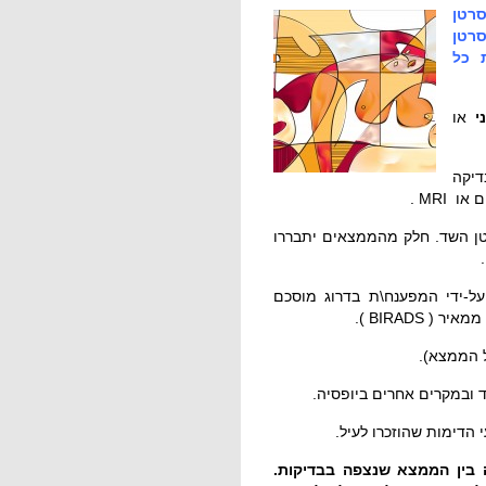
10-20% ממקרי סרטן
80-9 ממקרי סרטן
 כל
י
או
דיקה
MRI .
טן השד. חלק מהממצאים יתבררו
ל-ידי המפענח\ת בדרוג מוסכם
BIRADS ).
 הממצא).
ובמקרים אחרים ביופסיה.
הדימות שהוזכרו לעיל.
בין הממצא שנצפה בבדיקות.