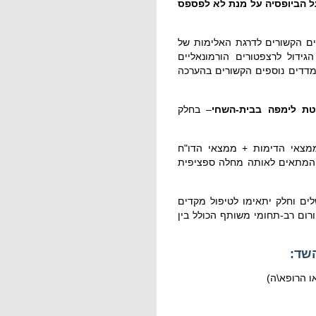
ל הביופסיה על מנת לא לפספס
ם הקשורים לדרגת האלימות של
ידול לרצפטורים הורמונאליים
לבון המכונה HER2 ולמדדים נוספים הקשורים בהערכה
טת לימפה בבית-השחי
– בחלק
ממצאי הדימות + ממצאי הדו"ח
 המתאים לאותה מחלה ספציפית
ים וחלק יתאימו לטיפול מקדים
רום רב-תחומי משותף הכולל בין
שד:
ו הרופא\ה)