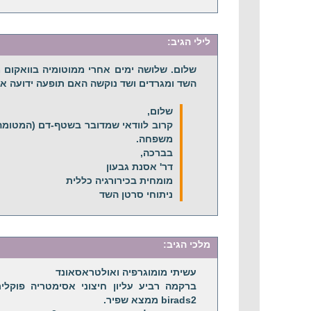
לילי
הגיב:
שלום. שלושה ימים אחרי ממוטומיה בוואקום 
השד ומגרדים ושד נוקשה האם תופעה ידועה או
שלום,
קרוב לוודאי שמדובר בשטף-דם (המטומה)
משפחה.
בברכה,
דר' אסנת גבעון
מומחית בכירורגיה כללית
ניתוחי סרטן השד
מלכי
הגיב:
עשיתי מומוגרפיה ואולטראסאונד
ברקמה רביע עליון חיצוני אסימטריה פוקלית
birads2 ממצא שפיר.