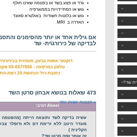
גרד או פצע בשד או בפטמה שאינו חולף
גוש או הסתיידויות בממוגרפיה
גוש או בלוטות חשודות באולטרא סאונד
האדרה ב MRI
אם גילית אחד או יותר מהסימנים והתסמ
לבדיקה של כירורג\ית- שד
דוקטור אסנת גבעון, מומחית בכירורגיה 
טלפון במרפאה - 03-6577666 פקס - 03-6776662
כתובת-רח' הנחושת 10 רמת-החייל, תל-אביב
ית שד?
473 שאלות בנושא אבחון סרטן השד
« תגובות ישנות יותר
Abeer
הגיב:
מוגדר היטב ללא זרימת דם ולא ודופלר צבע 
הקלינית )
זה אומר שזה סרטן שד?