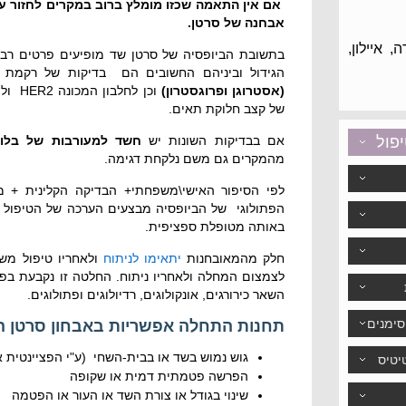
אם אין התאמה שכזו מומלץ ברוב במקרים לחזור ע
אבחנה של סרטן.
 איילון,
בתשובת הביופסיה של סרטן שד מופיעים פרטים רבי
הגידול וביניהם החשובים הם בדיקות של רקמת הג
(אסטרוגן ופרוגסטרון)
וכן לח
של קצב חלוקת תאים.
יפול
אם בבדיקות השונות יש
חשד למעורבות של בלו
מהמקרים גם משם נלקחת דגימה.
לפי הסיפור האישי\משפחתי+ הבדיקה הקלינית + 
הפתולוגי של הביופסיה מבצעים הערכה של הטיפול
באותה מטופלת ספציפית.
חלק מהמאובחנות
יתאימו לניתוח
ולאחריו טיפול משל
לצמצום המחלה ולאחריו ניתוח. החלטה זו נקבעת בפו
השאר כירורגים, אונקולוגים, רדיולוגים ופתולוגים.
סימנים
תחנות התחלה אפשריות באבחון סרטן ה
גוש נמוש בשד או בבית-השחי (ע"י הפציינטית א
הפרשה פטמתית דמית או שקופה
שינוי בגודל או צורת השד או העור או הפטמה