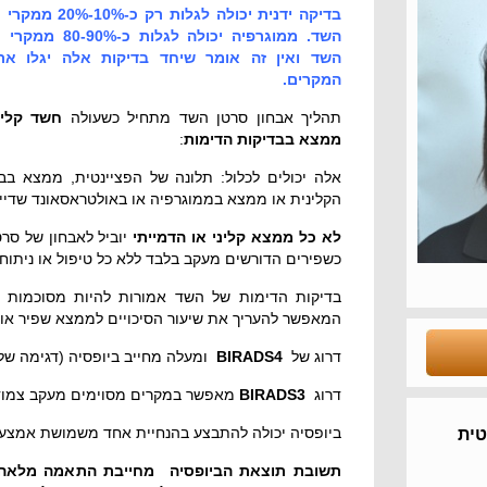
בדיקה ידנית יכולה לגלות רק כ-%
השד. ממוגרפיה יכולה לגלות כ-0%
השד ואין זה אומר שיחד בדיקות אלה יגלו את
המקרים.
תהליך אבחון סרטן השד מתחיל כשעולה
חשד קלינ
ממצא בבדיקות הדימות
:
אלה יכולים לכלול: תלונה של הפציינטית, ממצא בב
הקלינית או ממצא בממוגרפיה או באולטראסאונד שדיים או 
לא כל ממצא קליני או הדמייתי
יוביל לאבחון של סר
כשפירים הדורשים מעקב בלבד ללא כל טיפול או ניתוח.
בדיקות הדימות של השד אמורות להיות מסוכמות ע
המאפשר להעריך את שיעור הסיכויים לממצא שפיר או ממאיר ( 
דרוג של
BIRADS4
ומעלה מחייב ביופסיה (דגימה של
דרוג
BIRADS3
מאפשר במקרים מסוימים מעקב צמוד 
ביופסיה יכולה להתבצע בהנחיית אחד משמושת אמצעי 
טית
תשובת תוצאת הביופסיה מחייבת התאמה מלאה 