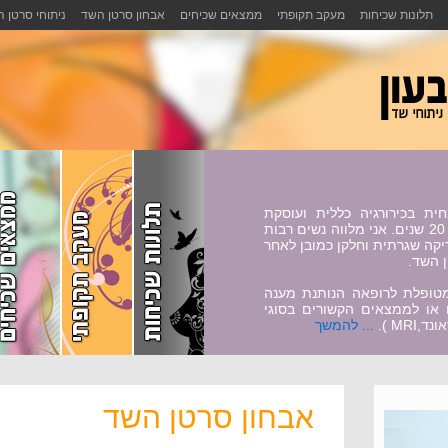
תלונות שכיחות
מעקב תקופתי
ממצאים שכיחים
אבחון סרטן השד
ניתוחי סרטן 
ית בכירורגיה כללית ועוסקת
באבחון ובניתוחי סרטן שד למעלה מ- 20 שנים. אני מלווה נשים רבות
דיקה שגרתית וחלקן כמובן לאחר
ן השד.
מטופלת לרופאה הנותנת מענה
או לממצאים הקשורים בסוגי
MR ).
... להמשך
אבחון סרטן השד