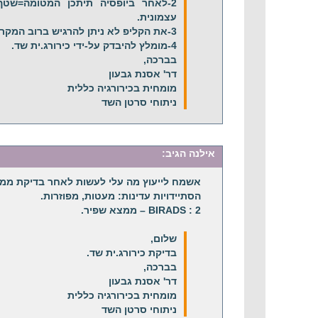
2-לאחר ביופסיה תיתכן המטומה=שטף
עצמונית.
3-את הקליפ לא ניתן להרגיש ברוב המקרים.
4-מומלץ להיבדק על-ידי כירורג.ית שד.
בברכה,
דר' אסנת גבעון
מומחית בכירורגיה כללית
ניתוחי סרטן השד
אילנה
הגיב:
אשמח לייעוץ מה עלי לעשות לאחר בדיקת ממוג
הסתיידויות עדינות: מעטות, מפוזרות.
2 : BIRADS – ממצא שפיר.
שלום,
בדיקת כירורג.ית שד.
בברכה,
דר' אסנת גבעון
מומחית בכירורגיה כללית
ניתוחי סרטן השד