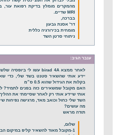
מבלי לבדוק את הפציינטית קשה להחל
מהמקרים מומלץ בדיקת רפואת עור, בח
MRI שדיים.
בברכה,
דר' אסנת גבעון
מומחית בכירורגיה כללית
ניתוחי סרטן השד
ענבר
הגיב:
לאחר ממצא birad 4A עשו לי ב
יידע אותי שהשאיר סטנט בשד שלי, כדי שאם
בקלות את הגידול שהוא 0.5 ס״מ
האם מקובל שמשאירים כזה בפנים לתמיד? ל
אותי שיידע אותי רק לאחר שסיימתי את ההליך.
השד שלי כחול וכואב מאד, מרגישה נפיחות שיו
מה עושים?
תודה מראש
שלום,
1-מקובל מאוד להשאיר קליפ במיקום הביופסיה.