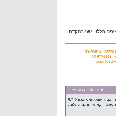
ינים הללו- גשי בהקדם
כללית - ניתוחי שד
5 במאי 2025 בשעה 19:56
עשית בדיקה לשד ותוצאה הייתה (מהפטמה הודגם היפואגקאני בגודל 0.7
,יתכן רקמתי ,תואם לתלונה