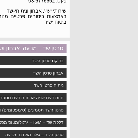
פקס: 03-6776662
שירותי יעוץ, אבחון וניתוחי-שד
באמצעות ביטוחים פרטיים מנורה,
ביטוח ישיר
סרטן שד – מניעה, אבחון וט
בדיקת סרטן השד
אבחון סרטן השד
ניתוח סרטן השד
חוות דעת שניה או חוות דעת נוספת
סרטן השד תסמינים (סימפטומים) ו
דלקת שד – IGM – גרנולומטוס מסטיטיס
סרטן השד – גילוי מוקדם ומניעה