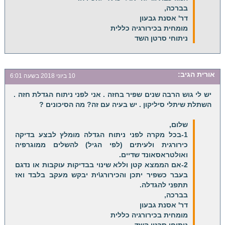
בברכה,
דר' אסנת גבעון
מומחית בכירורגיה כללית
ניתוחי סרטן השד
אורית
הגיב:
10 ביוני 2018 בשעה 6:01
יש לי גוש הרבה שנים שפיר בחזה . אני לפני ניתוח הגדלת חזה .
השתלת שיתלי סיליקון . יש בעיה עם זה? מה הסיכונים ?
שלום,
1-בכל מקרה לפני ניתוח הגדלה מומלץ לבצע בדיקה
כירורגית ולעיתים (לפי הגיל) להשלים ממוגרפיה
ואולטראסאונד שדיים.
2-אם הממצא קטן וללא שינוי בבדיקות עוקבות או נדגם
בעבר כשפיר יתכן והכירורג\ית יבקש מעקב בלבד ואז
תתפני להגדלה.
בברכה,
דר' אסנת גבעון
מומחית בכירורגיה כללית
ניתוחי סרטן השד