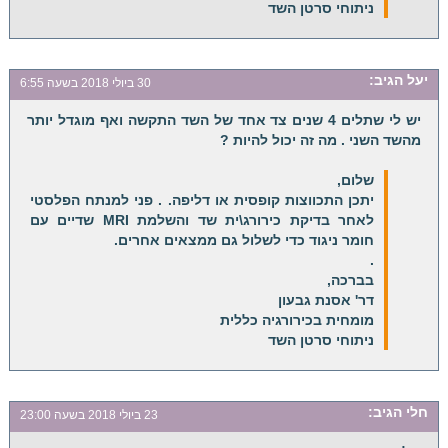
ניתוחי סרטן השד
יעל
הגיב:
30 ביולי 2018 בשעה 6:55
יש לי שתלים 4 שנים צד אחד של השד התקשה ואף מוגדל יותר
מהשד השני . מה זה יכול להיות ?
שלום,
יתכן התכווצות קופסית או דליפה. . פני למנתח הפלסטי
לאחר בדיקת כירורג\ית שד והשלמת MRI שדיים עם
חומר ניגוד כדי לשלול גם ממצאים אחרים.
.
בברכה,
דר' אסנת גבעון
מומחית בכירורגיה כללית
ניתוחי סרטן השד
חלי
הגיב:
23 ביולי 2018 בשעה 23:00