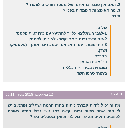
2. האם אין סכנה בהמתנה של מספר חודשים לוועדה?
3. מה האופציות העומדות בפניי?
תודה
שלום,
1-לגבי השתלים- עלייך להתיעץ עם כירורג\ית פלסטי.
2-אם השד נפוח כואב וקשה- לא ניתן להמתין.
3-התייעצות עם המנתים שמכירים אותך (פלסטיקה
ושד).
בברכה,
דר' אסנת גבעון
מומחית בכירורגיה כללית
ניתוחי סרטן השד
ח
הגיב:
12 באוקטובר 2018 בשעה 22:11
מה זה יכול להיות עברתי ניתוח בחזה הרמה ושתלים ופתאום יש
לי חזה אחד מאוד נפוח וקשה כמו גוש גדול בחזה שגורם
לכאבים חזקים מה זה יכול להיות ואך מטפלים בזה?
שלום,