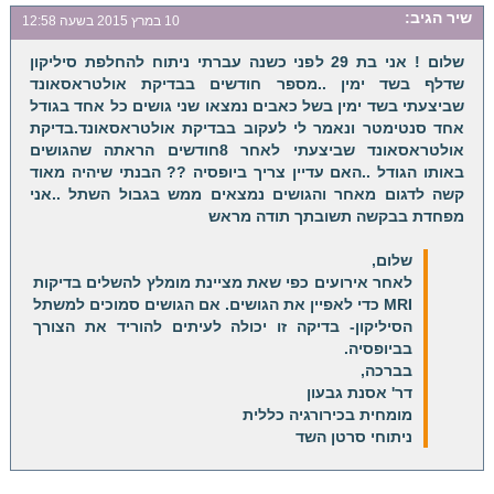
שיר
הגיב:
10 במרץ 2015 בשעה 12:58
שלום ! אני בת 29 לפני כשנה עברתי ניתוח להחלפת סיליקון
שדלף בשד ימין ..מספר חודשים בבדיקת אולטראסאונד
שביצעתי בשד ימין בשל כאבים נמצאו שני גושים כל אחד בגודל
אחד סנטימטר ונאמר לי לעקוב בבדיקת אולטראסאונד.בדיקת
אולטראסאונד שביצעתי לאחר 8חודשים הראתה שהגושים
באותו הגודל ..האם עדיין צריך ביופסיה ?? הבנתי שיהיה מאוד
קשה לדגום מאחר והגושים נמצאים ממש בגבול השתל ..אני
מפחדת בבקשה תשובתך תודה מראש
שלום,
לאחר אירועים כפי שאת מציינת מומלץ להשלים בדיקות
MRI כדי לאפיין את הגושים. אם הגושים סמוכים למשתל
הסיליקון- בדיקה זו יכולה לעיתים להוריד את הצורך
בביופסיה.
בברכה,
דר' אסנת גבעון
מומחית בכירורגיה כללית
ניתוחי סרטן השד