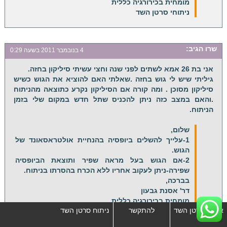
מומחית בכירורגיה כללית
ניתוחי סרטן השד
שרו
הגיב:
4 בנובמבר 2011 בשעה 0:29
אני בת 26 אמא לשתים לפני שנה וחצי עשיתי סיליקון בחזה.
גיליתי שיש לי גוש בחזה .שאלתי האם להוציא את הגוש כשיש
סיליקון מסוכן . ומה קורה אם הסיליקון נקרע כתוצאה מהניתוח
.והאם במצב כזה ניתן להכניס שתל חדש במקום שלי בזמן
הניתוח.
שלום,
1-עלייך להשלים ביופסיה בהנחיית אולטראסאונד של
הגוש.
2-אם הגוש בעל מראה שפיר ותוצאת הביופסיה
שפירה-ניתן לעקוב אחריו ללא הכרח בהסרתו בניתוח.
בברכה,
דר' אסנת גבעון
מומחית בכירורגיה כללית
אבחון סרטן השד
להתקשר
ניתוח סרטן השד
ניתוחי סרטן השד