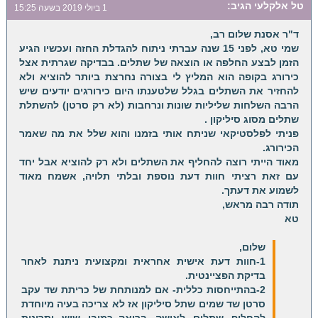
טל אלקלעי
הגיב:
1 ביולי 2019 בשעה 15:25
ד"ר אסנת שלום רב,
שמי טא, לפני 15 שנה עברתי ניתוח להגדלת החזה ועכשיו הגיע
הזמן לבצע החלפה או הוצאה של שתלים. בבדיקה שגרתית אצל
כירורג בקופה הוא המליץ לי בצורה נחרצת ביותר להוציא ולא
להחזיר את השתלים בגלל שלטענתו היום כירורגים יודעים שיש
הרבה השלחות שליליות שונות ונרחבות (לא רק סרטן) להשתלת
שתלים מסוג סיליקון .
פניתי לפלסטיקאי שניתח אותי בזמנו והוא שלל את מה שאמר
הכירורג.
מאוד הייתי רוצה להחליף את השתלים ולא רק להוציא אבל יחד
עם זאת רציתי חוות דעת נוספת ובלתי תלויה, אשמח מאוד
לשמוע את דעתך.
תודה רבה מראש,
טא
שלום,
1-חוות דעת אישית אחראית ומקצועית ניתנת לאחר
בדיקת הפציינטית.
2-בהתייחסות כללית- אם למנותחת של כריתת שד עקב
סרטן שד שמים שתל סיליקון אז לא צריכה בעיה מיוחדת
להחליף שתלים לאישה בריאה..כמובן שיש יתרונות