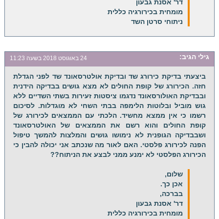
דר' אסנת גבעון
מומחית בכירורגיה כללית
ניתוחי סרטן השד
גילי
הגיב:
24 באוגוסט 2018 בשעה 11:23
ביצעתי בדיקת כירורג שד ובדיקת אולטרסאונד שד לפני הגדלת
חזה. הכירורג של קופת החולים לא מצא גושים בבדיקה הידנית
ובבדיקת האולורסאונד נדגמו ציסטות זעירות בשתי השדיים ללא
גוש מוביל ובלוטות הלימפה בבתי השחי לא מוגדלות. לסיכום
רשמו כי אין ממצא מחשיד. הלכתי עם הממצאים לכירורג של
קופת החולים והוא רשם את הממצאים של האולטרסאונד
ושבבדיקה הגופנית לא נימושו גושים והמלצות להמשך טיפול
הפנה לכירורג פלסטי. האם לאור מה שנכתב אני יכולה להבין כי
הכירורג הפלסטי לא ימנע ממני לבצע את הניתוח??
שלום,
אכן כך.
בברכה,
דר' אסנת גבעון
מומחית בכירורגיה כללית