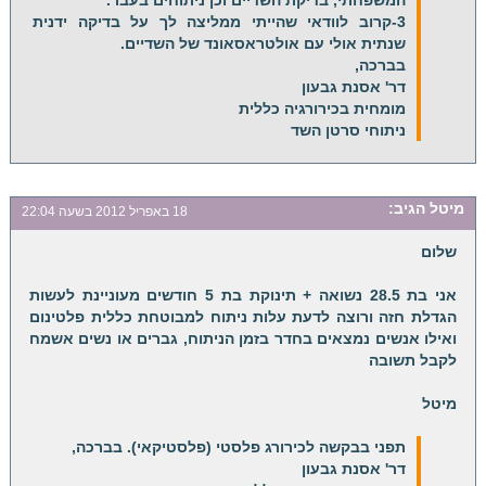
3-קרוב לוודאי שהייתי ממליצה לך על בדיקה ידנית
שנתית אולי עם אולטראסאונד של השדיים.
בברכה,
דר' אסנת גבעון
מומחית בכירורגיה כללית
ניתוחי סרטן השד
מיטל
הגיב:
18 באפריל 2012 בשעה 22:04
שלום
אני בת 28.5 נשואה + תינוקת בת 5 חודשים מעוניינת לעשות
הגדלת חזה ורוצה לדעת עלות ניתוח למבוטחת כללית פלטינום
ואילו אנשים נמצאים בחדר בזמן הניתוח, גברים או נשים אשמח
לקבל תשובה
מיטל
תפני בבקשה לכירורג פלסטי (פלסטיקאי). בברכה,
דר' אסנת גבעון