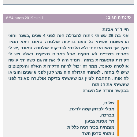
סינתיה
הגיב:
1 ביוני 2019 בשעה 6:54
היי ד״ר אסנת
אני בת 26 עשיתי ניתוח להגדלת חזה לפני 4 שנים ,בשנה וחצי
הראשונות עשיתי כל פעם בדיקות אולטרה סאונד ויצא תמיד
תקין אך מאז הזנחתי ולא הלכתי לבדיקות אולטרה סאונד ,יש לי
כאבים בשדיים לא חזקים אבל כאבים מציקים כאלה ויש לי
דקירות פתאומיות בחזה . תמיד היה לי את זה גם כשהייתי עושה
אולטרה סאונד, ממה זה יכול להיות הדקירות האלה והעקצוצים
שיש לי בחזה , לאחותי הגדולה היה גוש קטן לפני 6 שנים והוציאו
לה אותו. חחחבת לציין גם שעשיתי בדיקת אולטרה סאונד לפני
שעשיתי את הניתוח
בבקשה ותודה על העזרה
שלום,
מבלי לבדוק קשה לדעת.
בברכה,
דר' אסנת גבעון
מומחית בכירורגיה כללית
ניתוחי סרטן השד