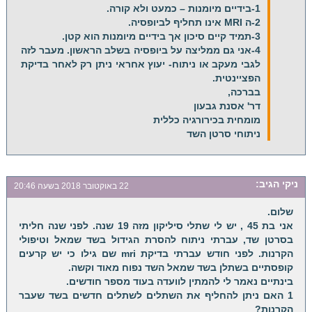
1-בידיים מיומנות – כמעט ולא קורה.
2-ה MRI אינו תחליף לביופסיה.
3-תמיד קיים סיכון אך בידיים מיומנות הוא קטן.
4-אני גם ממליצה על ביופסיה בשלב הראשון. מעבר לזה
לגבי מעקב או ניתוח- יעוץ אחראי ניתן רק לאחר בדיקת
הפציינטית.
בברכה,
דר' אסנת גבעון
מומחית בכירורגיה כללית
ניתוחי סרטן השד
ניקי
הגיב:
22 באוקטובר 2018 בשעה 20:46
שלום.
אני בת 45 , יש לי שתלי סיליקון מזה 19 שנה. לפני שנה חליתי
בסרטן שד, עברתי ניתוח להסרת הגידול בשד שמאל וטיפולי
הקרנות. לפני חודש עברתי בדיקת mri שם גילו כי יש קרעים
קופסתיים בשתלן בשד שמאל השד נפוח מאוד וקשה.
בינתיים נאמר לי להמתין לוועדה בעוד מספר חודשים.
1 האם ניתן להחליף את השתלים לשתלים חדשים בשד שעבר
הקרנות?