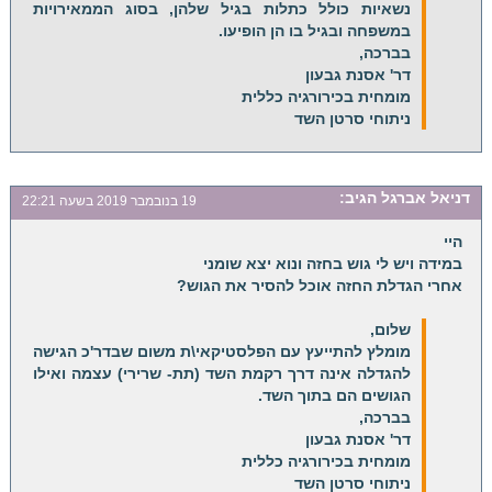
נשאיות כולל כתלות בגיל שלהן, בסוג הממאירויות
במשפחה ובגיל בו הן הופיעו.
בברכה,
דר' אסנת גבעון
מומחית בכירורגיה כללית
ניתוחי סרטן השד
דניאל אברגל
הגיב:
19 בנובמבר 2019 בשעה 22:21
היי
במידה ויש לי גוש בחזה ונוא יצא שומני
אחרי הגדלת החזה אוכל להסיר את הגוש?
שלום,
מומלץ להתייעץ עם הפלסטיקאי\ת משום שבדר'כ הגישה
להגדלה אינה דרך רקמת השד (תת- שרירי) עצמה ואילו
הגושים הם בתוך השד.
בברכה,
דר' אסנת גבעון
מומחית בכירורגיה כללית
ניתוחי סרטן השד