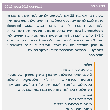
רחל
הגיב:
2 באוגוסט 2013 בשעה 19:15
שלום רב. אני בת 38 אם לשלושה ילדים. לפני שנתיים עברתי
ניתוח להגדלת שדיים. לפני כשלושה חודשים גילתי גוש בשד ימין
ולאחרונה התברר לי כי נדובר בגוש מסוג desmiod
fibromatosis בשד ימין בחלק התחתון הפנימי של השד בגודל
3.5×2 ס"מ . (עברתי mri וביופסיה תחת us). מה עושים למי
פונים? האם צריכה לעבור ניתוח לכריתה? כריתה רק של הגוש
או חלק מהשד? מה עם שתלי הסיליקון? יכולה להשאיר /
להחליף…. בבקשה מבולבלת מאוד ובעיקר לחוצה.
תודה רבה.
שלום,
1-פונים לכירורג-שד.
2-לגבי שאר השאלות- יש צורך ביעוץ משותף של מספר
רופאים :כירורג-שד, רדיולוג, פלסטיקאי פתולוג
ואונקולוג על-מנת לעבור על כל הצילומים והבדיקה
הפתולוגית ואז לקחת החלטה משותפת ומושכלת.
בברכה,
דר' אסנת גבעון
מומחית בכירורגיה כללית
ניתוחי סרטן השד