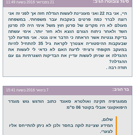
סיגל צובוטרו
הגיב:
21 בפברואר 2016 בשעה 11:49
היי, אני בת 22 ואני מעוניינת לעשות הגדלת חזה אך לפני זה אני
רוצה לברר כמה פרטים בעקבות עבר משפחתי. במשפחה
מעולם לא היו מקרים של סרטן חוץ משל אימי היה לה סרטן
השד ולאחר ניתוח הגורם הוצא ולא חזר יותר. אימי עשתה
בדיקת גנטיות אשר הראתה כי הדבר אינו גנטי. אני מודעת לכך
שבעקבות ההיסטוריה אצטרך לקראת גיל 35 להתחיל להיות
במעקב תקופתי ורציתי לדעת האם לא כדאי לי לעשות את
ההגדלה או שניתן לעשות עדיין את הבדיקות השגרתיות גם עם
ההגדלה?
תודה רבה .
בר
הגיב:
7 בינואר 2016 בשעה 15:41
ממוגרפיה תקינה ואולטרא סאונד כתוב הודגש גוש מוגדר
היפואקוגני אובלי בקוטר 06 ס"מ
שלום,
המידע שציינת לוקה בחסר ולכן לא ניתן להתייחס אליו
לצערי.