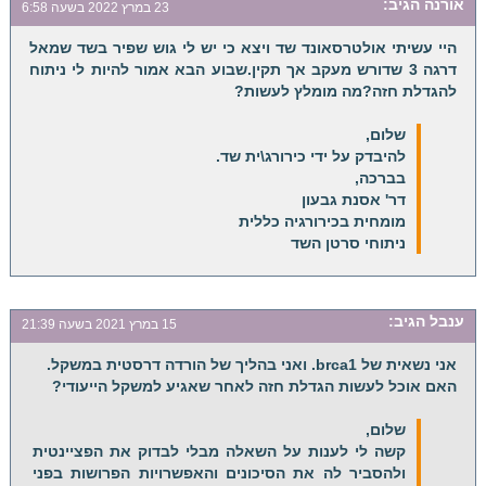
אורנה
הגיב:
23 במרץ 2022 בשעה 6:58
היי עשיתי אולטרסאונד שד ויצא כי יש לי גוש שפיר בשד שמאל
דרגה 3 שדורש מעקב אך תקין.שבוע הבא אמור להיות לי ניתוח
להגדלת חזה?מה מומלץ לעשות?
שלום,
להיבדק על ידי כירורג\ית שד.
בברכה,
דר' אסנת גבעון
מומחית בכירורגיה כללית
ניתוחי סרטן השד
ענבל
הגיב:
15 במרץ 2021 בשעה 21:39
אני נשאית של brca1. ואני בהליך של הורדה דרסטית במשקל.
האם אוכל לעשות הגדלת חזה לאחר שאגיע למשקל הייעודי?
שלום,
קשה לי לענות על השאלה מבלי לבדוק את הפציינטית
ולהסביר לה את הסיכונים והאפשרויות הפרושות בפני