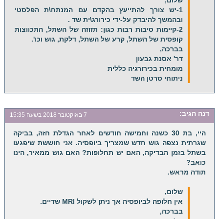
1-יש צורך להתייעץ בהקדם עם המנתח\ת הפלסטי
ובהמשך להיבדק על-ידי כירורג\ית שד .
2-קיימות סיבות רבות כגון: תזוזה של השתל, התכווצות
קופסית של השתל, קרע של השתל, דלקת, גוש וכו'.
בברכה,
דר' אסנת גבעון
מומחית בכירורגיה כללית
ניתוחי סרטן השד
דנה
הגיב:
7 באוקטובר 2018 בשעה 15:35
היי, בת 30 כשנה וחמישה חודשים לאחר הגדלת חזה, בביקה
שגרתית נצפה גוש חדש שמצריך ביופסיה. אני חוששת שיפגעו
בשתל בזמן הבדיקה, האם יש תחלופות? האם גוש ממאיר, הינו
כואב?
תודה מראש.
שלום,
אין חלופה לביופסיה אך ניתן לשקול MRI שדיים.
בברכה,