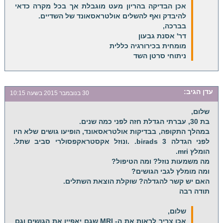
אכן הבדיקה בהריון מעט מוגבלת אך בכל מקרה כדאי
להיבדק ואף להשלים אולטראסאונד של השדיים.
בברכה,
דר' אסנת גבעון
מומחית בכירורגיה כללית
ניתוחי סרטן השד
עדן
הגיב:
30 בנובמבר 2015 בשעה 10:15
שלום,
בת 30, עברתי הגדלת חזה לפני כמה שנים.
במהלך התקופה, בבדיקות אולטראסאונד, הופיעו גושים שלא היו
לפני הגדלה birads 3. .ונוזל אקסטראקפסולרי סביב שתל.
הומלץ mri.
מה משמעות נוזל? ומה הטיפול?
ומה מומלץ לגבי הגושים?
האם יש קשר להגדלה? שוקלת הוצאת השתלים.
תודה רבה
שלום,
אכן צריך לראות את ה- MRI שגם יאפיין את הגושים וגם