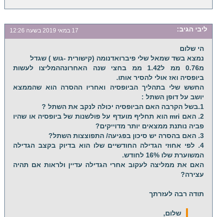
ליבי
הגיב:
17 במאי 2019 בשעה 12:26
הי שלום
נמצא בשד שמאל שלי פיברואדנומה (קישורית -גוש ) שגדל
מ0.76 ממ ל1.42 ממ בחצי שנה האחרונההמליצו לעשות
ביופסיה ואז אולי להסיר אותו.
החשש שלי בתהליך הביופסיה ואחריו ההסרה הוא שהממצא
יושב על דופן השתל :
1.בשל הקרבה האם הביופסיה יכולה לנקב את השתל ?
2. האם mri הוא תחליף מועדף על פולשנות של ביופסיה או שהיו
פביה נותנת ממצאים יותר מדוייקים?
3. האם בהסרה יש סיכון בפגיעה/ התפוצצות השתל?
4. לפי אחוזי הגדילה החודשיים שלו הוא בדיוק בקצב הגדילה
המשוערת שלו 16% לחודש.
האם את ממליצה לעקוב אחרי הגדילה עדיין ולראות אם תהיה
עצירה?
תודה רבה לעזרתך
שלום,