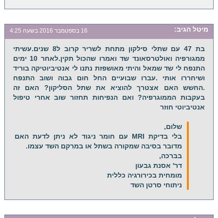
מיטל
הגיב:
16 בספטמבר 2016 בשעה 4:25
בת 47 עם שתלי סילקון מתחת לשריר קרוב ל8 שנים.עשיתי
ממגורפיה ואולטרסאונד שד ואמרו שהכול תקין.לאחר 10 ימים
התנפח לי שד שמאל והיתי מאושפזת נתנו לי אנטיביוטיקה בוריד
ושיחררו אותי .עברו שבועיים החל חום גבוה ושוב התנפח
.החשש האם אצטרך להוציא את שתל הסליקון? האם זה
בעקבות הממוגרפיה? ואם הנפיחות תחזור שוב אחרי טיפול
אנטיביוטי חוזר
שלום,
בלי בדיקת MRI עם חומר ניגוד לא ניתן לדעת האם
מדובר בסיבה שמקורה בשתל או במרקם השד עצמו.
בברכה,
דר' אסנת גבעון
מומחית בכירורגיה כללית
ניתוחי סרטן השד