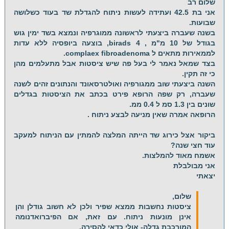
שלום רב
אני בת 42.5 ועתידה לעשות ניתוח להגדלת שד בעוד כשלושה
שבועות.
בשנה שעברה ביצעתי לראשונה ממוגרפיה ונמצא בשד ימין גוש
בגודל של 10 מ"מ , birads 4, בוצעה ביופסיה ללא עדות
לממאירות מתאים ל complaex fibroadenoma.
בצד שמאל נאמר לי בעל פה שיש ציסטות אבל מתעלמים מהן
כי זה תקין.
השנה ביצעתי שוב ממגורפיה ואולטרסאונד והנתונים זהים לשנה
שעברה, רק שפה הרופא פירט בכתב את הציסטות בגדלים
שונים בין 1.3 סמ ל 0.4 ממ.
הרופאה אמרה שאין מניעה לבצע ניתוח .
ביקור אצל כירוג שד הייתה המלצה להמתין עם הניתוח למעקב
עוד חצי שנה?
אשמח מאוד להמלצות.
אני מבולבלת
יצאתי
שלום,
ציסטות נחשבות ממצא שפיר ולכן לא חשוב גודלן והן
אינן מונעות ניתוח. עם זאת, אם הפיברואדנומה
המורכבת גדלה- אולי כדאי להסירה.