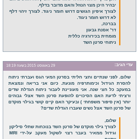
יבהיר היכן מצוי הנוזל והאם מדובר בדלף.
לצורך איפיון הגושים דרוש חומר ניגוד. לצורך זיהוי דלף
לא דרוש חומר ניגוד.
בברכה,
דר' אסנת גבעון
מומחית בכירורגיה כללית
ניתוחי סרטן השד
עדי
הגיב:
29 באוגוסט 2015 בשעה 18:19
שלום. לפני שנתיים וחצי חליתי בסרטן המעי הגס ועברתי ניתוח
להסרת הגידול וכימותרפיה מונעת. כיום אני בריאה ונמצאת
במעקב כל חצי שנה. אני מעוניינת לעבור ניתוח הגדלת שדים
ורציתי לדעת האם הסיכויים להופעת סרטן השד אצלי גבוהים
יותר (אין סיפור משפחתי ) ובעיקר האם קיים קושי בגילוי מוקדם
של סרטן השד אצל נשים שעברו הגדלת שדים?
שלום,
לצורך גילוי מוקדם של סרטן השד בנוכחות שתלי סיליקון
וגידול ממאיר בעבר רצוי לשקול מעקב על-ידי MRI
שדיים.