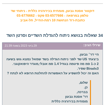
דוקטור אסנת גבעון, מומחית בכירורגיה כללית - ניתוחי שד
טלפון במרפאה - 03-6577666 פקס - 03-6776662
כתובת-רח' הנחושת 10 רמת-החייל, תל-אביב
34 שאלות בנושא ניתוח להגדלת השדיים וסרטן השד
שירלי
הגיב:
29 ביוני 2023 בשעה 21:39
היי דר׳ גבעון.
ביצעתי US שד לפני ניתוח הגדלה בשד שמאל נמצא גוש בשעה
2 כ-1 סמ מה פיטמה בגודל 1.4 סמ אובלי,מוגדר היפואקוגני.
Birads3 שפיר.
האם זה יכול להשפיע על האפשרות להחלטת הרופא לא לנתח ?
שלום,
כן.
בברכה,
דר' אסנת גבעון
מומחית בכירורגיה כללית