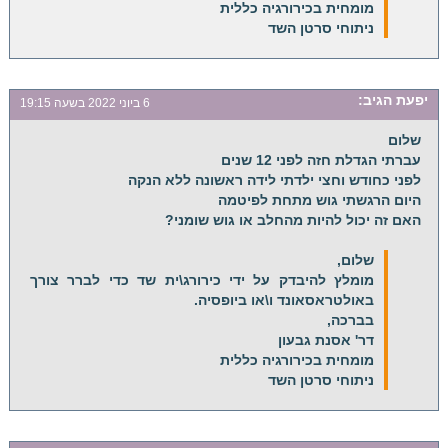
מומחית בכירורגיה כללית
ניתוחי סרטן השד
יפעת
הגיב:
6 ביוני 2022 בשעה 19:15
שלום
עברתי הגדלת חזה לפני 12 שנים
לפני כחודש וחצי ילדתי לידה ראשונה ללא הנקה
היום הרגשתי גוש מתחת לפיטמה
האם זה יכול להיות מהחלב או גוש שומני?
שלום,
מומלץ להיבדק על ידי כירורג\ית שד כדי לברר צורך
באולטראסאונד ו\או ביופסיה.
בברכה,
דר' אסנת גבעון
מומחית בכירורגיה כללית
ניתוחי סרטן השד