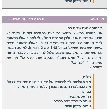
ניתוחי סרטן השד
אור
הגיב:
10 באוקטובר 2016 בשעה 13:52
דוקטוק אסנת שלום רב.
אני בחורה בת 25. מתעניינת כעת בהגדלת שדיים. לאמי יש
סרטן שד שאינו גנטי ולכן המנתח המליץ לי לעבור אולטרסאונד
לפני הניתוח על מנת לוודא שאני נקייה. באולטרסאונד נראה
שישנו גוש בשד שמאל בגודל 1.08 סמ birads 2. למיטב הבנתי
זהו גוש שפיר. האם גוש שכזה עלול להוות בעייה לעבור ניתוח
הגדלת שדיים ? האם מומלץ לשאוב אותו לפני כן? מה את
ממליצה לי לעשות..?
בתודה א.
שלום,
אני ממליצה לך להיבדק על ידי כירורג\ית שד כדי לקבל
את ההמלצות הנכונות עבורך , לפני הניתוח המיועד.
בברכה,
דר' אסנת גבעון
מומחית בכירורגיה כללית
ניתוחי סרטן השד