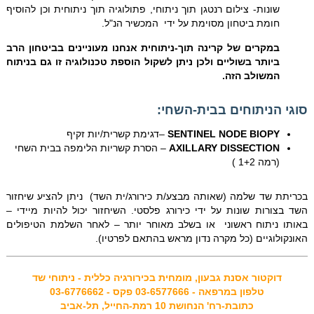
שונות- צילום רנטגן תוך ניתוחי, פתולוגיה תוך ניתוחית וכן להוסיף
חומת ביטחון מסוימת על ידי המכשיר הנ"ל.
במקרים של קרינה תוך-ניתוחית אנחנו מעוניינים בביטחון הרב
ביותר בשוליים ולכן ניתן לשקול הוספת טכנולוגיה זו גם בניתוח
המשולב הזה.
סוגי הניתוחים בבית-השחי:
SENTINEL NODE BIOPY
–דגימת קשרית/יות זקיף
AXILLARY DISSECTION
– הסרת קשריות הלימפה בבית השחי
(רמה 1+2 )
בכריתת שד שלמה (שאותה מבצע/ת כירורג/ית השד) ניתן להציע שיחזור
השד בצורות שונות על ידי כירורג פלסטי. השיחזור יכול להיות מיידי –
באותו ניתוח ראשוני או בשלב מאוחר יותר – לאחר השלמת הטיפולים
האונקולוגיים (כל מקרה נדון מראש בהתאם לפרטיו).
דוקטור אסנת גבעון, מומחית בכירורגיה כללית - ניתוחי שד
טלפון במרפאה - 03-6577666 פקס - 03-6776662
כתובת-רח' הנחושת 10 רמת-החייל, תל-אביב