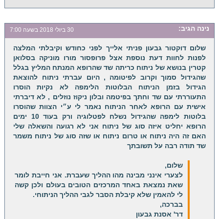
נינה
הגיב:
30 ביולי 2018 בשעה 7:00
שלום דוקטור גבעון פניתי אלייך לפני כחודש וקיבלתי המלצה
לפנות לחוות דעת נוספת אצל פרופסור מורו מוניקה בסלואן
קטרין בנושא של ניתוח כריתה שד שהרופא המנתח המליץ בגלל
שהגידול סמוך וקרוב לפיטומה , היום עברתי ניתוח להוצאת
הגידול בזמן הניתוח הבלוטות הלימפה לא נקיות הוסרו
התעוררתי עם שד וחתך בפיטמה ובלון ניקוז נוזלים , לא דיברתי
אישית עם הרופא לאחר הניתוח נאמר לי ע״י הצוות שהוסרו
בלוטות לימפה שהגידול נשלח לפטלוגיה ורק בעוד 10 ימים
הרופא יחליט איזה סוג של ניתוח אני לא רגועה והשאלה שלי
האם זה היה ניתוח או טרום ניתוח או שזה סוג של ניתוח משמר
שד תודה רבה על תשובתך
שלום,
לצערי אינני מבינה מהו ההליך שעברת. אני חייבת לומר
שאת נמצאת באחד המרכזים הטובים בעולם ולכן קשה
לי להאמין שלא קיבלת הסבר לגבי ההליך הניתוחי.
בברכה,
דר' אסנת גבעון