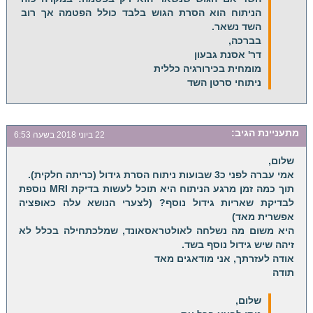
הניתוח הוא הסרת הגוש בלבד כולל הפטמה אך רוב
השד נשאר.
בברכה,
דר' אסנת גבעון
מומחית בכירורגיה כללית
ניתוחי סרטן השד
מתעניינת
הגיב:
22 ביוני 2018 בשעה 6:53
שלום,
אמי עברה לפני כ3 שבועות ניתוח הסרת גידול (כריתה חלקית).
תוך כמה זמן מרגע הניתוח היא תוכל לעשות בדיקת MRI נוספת
לבדיקת שאריות גידול נוסף? (לצערי הנושא עלה כאופציה
אפשרית מאד)
היא משום מה נשלחה לאולטראסאונד, שמלכתחילה בכלל לא
זיהה שיש גידול נוסף בשד.
אודה לעזרתך, אני מודאגים מאד
תודה
שלום,