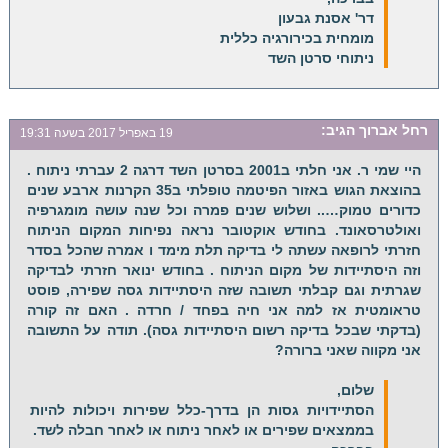
דר' אסנת גבעון
מומחית בכירורגיה כללית
ניתוחי סרטן השד
רחל אברוך
הגיב:
19 באפריל 2017 בשעה 19:31
היי שמי ר. אני חלתי ב2001 בסרטן השד דרגה 2 עברתי ניתוח .
בהוצאת הגוש באזור הפיטמה טופלתי ב35 הקרנות ארבע שנים
כדורים טמוק….. ושלוש שנים פמרה וכל שנה עושה מומגרפיה
ואולטרסאונד. בחודש אוקטובר נראה נפיחות המקום הניתוח
חזרתי לרופאה עשתה לי בדיקה תלת מימד ו אמרה שהכל בסדר
וזה היסתיידות של מקום הניתוח . בחודש ינואר חזרתי לבדיקה
שגרתית וגם קבלתי תשובה שזה היסתיידות גסה שפירה, פוסט
טראומטית אז למה אני חיה בפחד / חרדה . האם זה קורה
(בדקתי שבכל בדיקה רשום היסתיידות גסה). תודה על התשובה
אני מקווה שאני ברורה?
שלום,
הסתיידויות גסות הן בדרך-כלל שפירות ויכולות להיות
בממצאים שפירים או לאחר ניתוח או לאחר חבלה לשד.