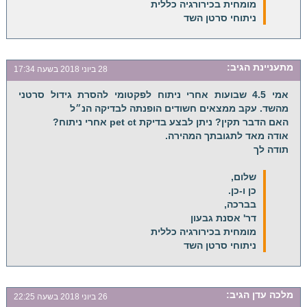
מומחית בכירורגיה כללית
ניתוחי סרטן השד
מתעניינת
הגיב:
28 ביוני 2018 בשעה 17:34
אמי 4.5 שבועות אחרי ניתוח לפקטומי להסרת גידול סרטני
מהשד. עקב ממצאים חשודים הופנתה לבדיקה הנ״ל
האם הדבר תקין? ניתן לבצע בדיקת pet ct אחרי ניתוח?
אודה מאד לתגובתך המהירה.
תודה לך
שלום,
כן ו-כן.
בברכה,
דר' אסנת גבעון
מומחית בכירורגיה כללית
ניתוחי סרטן השד
מלכה עדן
הגיב:
26 ביוני 2018 בשעה 22:25