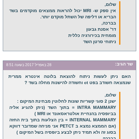
שלום,
אין ספק ש- MRI יכול להראות ממצאים מוקדמים בשד
הבריא או דליפה של השתל מוקדם יותר.
בברכה,
דר' אסנת גבעון
מומחית בכירורגיה כללית
ניתוחי סרטן השד
שר
הגיב:
28 באפריל 2017 בשעה 8:51
האם ניתן לעשות ניתוח להוצאת בלוטה אינטרא ממרית
שנמצאה חשודב בפט ct וחשודה להישנות מחלה בשד ?
שלום,
ישנן 2 סוגי קשריות שונות לחלוטין מבחינת המיקום :
INTRA MAMMARY = בתוך השד (ניתן להגיע אליה
בביופסיה בהנחיית אולטראסאונד או MRI )
INTERNAL MAMMARY = בין הצלעות בתוך בית החזה
(אם הממצא נמצא ב PETCT אני מניחה שמדובר דווקא
בסוג זה ולא תמיד ניתן לבצע ביופסיה בשל המיקום )
בברכה,