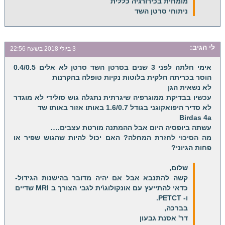
מומחית בכירורגיה כללית
ניתוחי סרטן השד
לי
הגיב:
3 ביולי 2018 בשעה 22:56
אימי חלתה לפני 3 שנים בסרטן השד סרטן לא אלים 0.4/0.5
הוסר בכריתה חלקית בלוטות נקיות טופלה בהקרנות
לא נשאית הגן
עכשיו בבדיקת ממוגרפיה שיגרתית נתגלה גוש סולידי לא מוגדר
לא סדיר היפואקוגני בגודל 1.6/0.7 באותו אזור באותו שד
Birdas 4a
עשתה ביופסיה היום אבל ההמתנה מורטת עצבים….
מה הסיכוי לחזרת המחלה? האם יכול להיות שהגוש שפיר או
פחות הגיוני?
שלום,
קשה להתנבא אבל אם יהיה מדובר בהישנות הגידול-
כדאי להתייעץ עם אונקולוג\ית לגבי הצורך ב MRI שדיים
ו- PETCT.
בברכה,
דר' אסנת גבעון