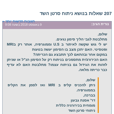
207 שאלות בנושא ניתוח סרטן השד
תגובות חדשות יותר «
נורית
הגיב:
9 באוגוסט 2018 בשעה 9:08
שלום,
מתלבטת לגבי הליך סימון נגעים.
יש לי גוש שקשה לאיתור ב U.S וממוגרפיה, אותר רק בMRI
ופטסיטי. האם יתכן מצב בו הסימון יעשה בטעות
במקום אחר ובהתאם לכך תתבצע גם הכריתה?
האם הכירורג/ית מתסמכים בניתוח רק על הסימון הנ"ל או שניתן
לזהות את הגידול גם בניתוח עצמו? מתלבטת האם לא עדיף
כבר כריתה מלאה.
שלום,
ניתן להכניס קליפ ב MRI ואז לסמן את הקליפ
בממוגרפיה.
בברכה,
דר' אסנת גבעון
מומחית בכירורגיה כללית
ניתוחי סרטן השד