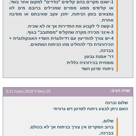
1-ישנם מקרים בהם קליפים "נודדים" למקום אחר בשד,
או קליפים מסוג מסויים שמכילים ברובם מים לא
נמצאים בזמן הניתוח, יתכן עקב שאיבתם או מסיבה
אחרת.
2-קשה לי לקבוע את התדירות אך זה לא שכיח.
3-אינני מכירה מקרה שהקליפ "מסתובב" בגוף.
4-יש צורך להתייעץ עם רדיולוג\ית השד+ האונקולוג\ית +
הכירורג\ית כדי להחליט מהו הניתוח המתאים.
בברכה,
דר' אסנת גבעון
מומחית בכירורגיה כללית
ניתוחי סרטן השד
שרה
הגיב:
10 באפריל 2018 בשעה 5:11
שלום וברכה
האם ניתן לבצע ניתוח לסרטן דש גרורתי
שלום,
ברוב המקרים אין צורך בניתוח אך לא בכולם.
בברכה,