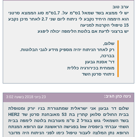
ערב טוב
יש לי ממצא בשד שמאל 1ס"מ על. 1.7ס"מ סוג הממצא סרטני
הוא היממה היחיד נקבע לי ניתוח ליום שני 2.7 לאחר מיכן נקבע
15 טיפולי הקרנות למניעה
יש ברצוני לדעת אם בלוטת הלימפה יכולה ליפגע
שלום,
רק לאחר הניתוח יהיה מספיק מידע לגבי הבלוטות.
בברכה,
דר' אסנת גבעון
מומחית בכירורגיה כללית
ניתוחי סרטן השד
נינה כהן
הגיב:
23 ביוני 2018 בשעה 3:02
שלום דר גבעון אני ישראלית שמתגוררת בניו יורק ומטופלת
בבית החולים סלואן קתרין בת 53 מאובחנת סרטן שד HER2
בשד השמאלי גוש בגודל 2 ס”מ מעורבות בלוטה לימפה בבית
השחי עברתי ביופסיה Imr בפגישה הראשונה עם הרופא המנתח
הרופא נתן המלצה לעבור טיפול כימו לפני הניתוח היה מדובר