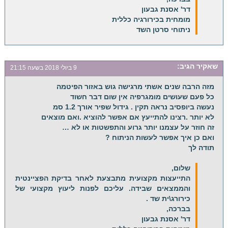
דר' אסנת גבעון
מומחית בכירורגיה כללית
ניתוחי סרטן השד
שאקיר
הגיב:
9 ביולי 2018 בשעה 21:15
מזה הרבה שנים אשתי מרגישה גוש באזור הפיטמה
כל פעם שעושים מומגרפיה אין שום דבר חשוד
נעשה ביופסיב נראה תקין . גידול שפיר אורך 1.2 סמ
לא יותר .רצינו להתייעץ אם אפשר להוציא .ואם מוצאים
זה חוזר על עצמנו יותר גרוע והתפשטות או לא …
ואם כן איך אפשר לעשות הניתוח ?
תודה לך
שלום,
התייעצות מקצועית מתבצעת לאחר בדיקת הפציינטית
והממצאים שבידה. עליכם לפנות ליעוץ מקצועי של
כירורג\ית שד .
בברכה,
דר' אסנת גבעון