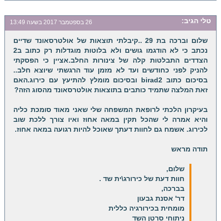
טלי
הגיב:
26 בספטמבר 2017 בשעה 13:49
שלום וברכה בת 29 ..קיבלתי תוצאות של אולטרסאונד שדיים
נכתב כי לא הודגמו גושים ולא בלוטות מוגדלות רק כתוב ב2
הצדדים התבלטות קלה של צינורות החלב.אציין כי הפסקתי
להניק לפני כחודשים ועד לא מזמן עוד הרגשתי שיוצא חלב..
בסיכום כתוב birad2 ובסיכום מומלץ להתיעץ עם כירוג.האם
זאת המלצה שתמיד כותבים בתוצאות אולטרסאונד מהסוג הזה?
בעיקרון הלכתי לרופאת המשפחה שלי שאני מאוד סומכת כליה
והיא אמרה לי שהכל תקין במאה אחוז ואיו צורך ללכת שוב
לכירוג. אשמח גם לחוות דעתך שאוכל להיות רגועה במאה אחוז.
תודה מראש
שלום,
חוות דעת של כירורג\ית שד .
בברכה,
דר' אסנת גבעון
מומחית בכירורגיה כללית
ניתוחי סרטן השד