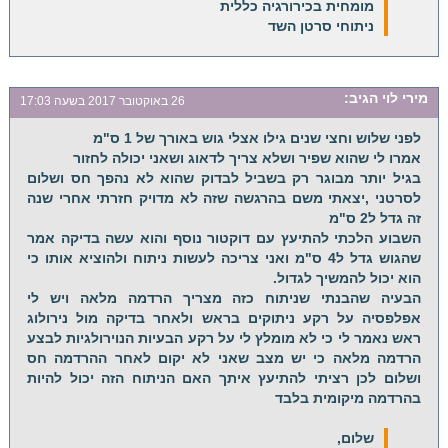
מומחית בכירורגיה כללית
ניתוחי סרטן השד
מירי לוי
הגיב:
26 באוקטובר 2017 בשעה 17:03
לפני שלוש וחצי שנים גילו אצלי גוש באורך של 1 ס"מ
אמרו לי שהוא שפיר ושלא צריך לדאוג ושאני יכולה לחזור
בגיל יותר מבוגר רק בשביל לבדוק שהוא לא נהפך חס ושלום
לסרטני ,יצאתי משם בהרגשה שזה לא מדויק חזרתי אחרי שנה
זה גדל ל2 ס"מ
השבוע הלכתי להתיעץ עם דוקטור נוסף והוא עשה בדיקה אמר
שהגוש גדל ל4 ס"מ ואני צריכה לעשות ניתוח ולהוציא אותו כי
הוא יכול להמשיך לגדול.
הבעיה שהבנתי שניתוח כזה מצריך הרדמה מלאה ויש לי
אפלפסיה על רקע ניתוקים בראש ולאחר בדיקה מול נירולוג
ראש נאמר לי כי לא מומלץ לי על רקע הבעיות הנוירולגיות לבצע
הרדמה מלאה כי יש מצב שאני לא יקום לאחר ההרדמה חס
ושלום לכן רציתי להתיעץ איתך האם הניתוח הזה יכול להיות
בהרדמה מיקומית בלבד
שלום,