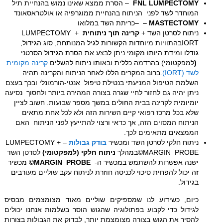
FNL LUMPECTOMY
– הסרת ממצא שאינו נמוש בהנחיית תיל
המוחדר לשד לפני הניתוח בהנחיית ממוגרפיה או אולטראסאונד
MASTECTOMY
– –כריתת השד במלואו
ניתוח לסרטן השד +
קרינה תוך ניתוחית
LUMPECTOMY +
IORTבהתוויות מיוחדות הקשורות לגיל המנותחת, סוג הגידול,
גודלו ומידת היותו מקומי ניתן לבצע את הסרת הגידול הסרטני
(
למפקטומי) בהרדמה כללית ובאותו ניתוח להשלים
קרינה מקומית
לשד (IORT).
ברוב המקרים הללו לאחר הניתוח והקרינה תהיה
השלמת הטיפול המניעתי בנטילת טיפול אנטי-הורמונלי ובכך בעצם
ניתן יהיה גם לחזור לחיי שגרה בצורה המהירה ביותר ולחסוך נסיעה
יומיומית לקרינה בבית החולים במשך מספר שבועות. חשוב לציין
שלא בכל מרכז רפואי קיים השירות הזה ולא לכל אחת מתאים
הניתוח המסוים הזה, אך כדאי ורצוי להתייעץ לפני הניתוח האם
הממצאים מתאימים לכך.
ניתוח חלקי לסרטן השד ומכשיר
בודק גבולות
– LUMPECTOMY +
MARGIN PROBE©במהלך
ניתוח חלקי (למפקטומי)
לסרטן השד
ישנה אפשרות להשתמש במכשיר ה-
MARGIN PROBE
©
מכשיר
זה יכול להפחית סיכוי לכניסה חוזרת לניתוח עקב שוליים מעורבים
בגידול.
כיום, כשידוע לנו שמספיקים שוליים מאוד מצומצמים מבסיס
לגידול כדי לקבוע בפתולוגיה שהגוש הוסר בשלמות אנחנו יכולים
להסיר את הגוש בצורה מצומצמת יותר, לבדוק את הגבולות בצורות