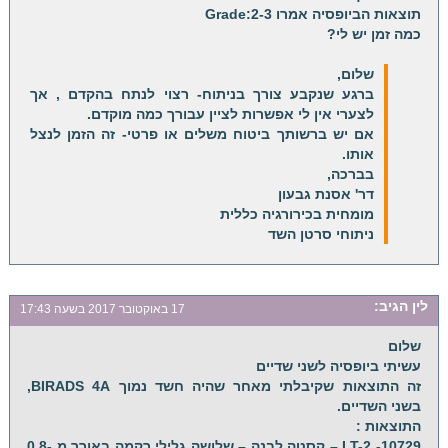
תוצאות הביופסיה אמרו Grade:2-3
כמה זמן יש לי?
שלום,
ברגע שנקבע צורך בניתוח- רצוי לנתח בהקדם , אך
לצערי אין לי אפשרות לציין עבורך כמה מוקדם.
אם יש ברשותך ביטוח משלים או פרטי- זה הזמן לנצל
אותו.
בברכה,
דר' אסנת גבעון
מומחית בכירורגיה כללית
ניתוחי סרטן השד
לין
הגיב:
17 באוקטובר 2017 בשעה 17:43
שלום
עשיתי ביופסיה לשני שדיים
זה התוצאות שקיבלתי מאחר שהיה חשד נמוך BIRADS 4A,
בשני השדיים.
התוצאות :
10729- LT-2 – קסטה לבנה – שלושה גלילי רקמה באורך מ 0.8-