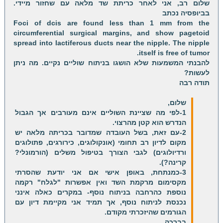
שלום רב, אני לאחר כריתת שד מלאה עם שחזור מיידי.
בביופסיה נכתב
Foci of dcis are found less than 1 mm from the
circumferential surgical margins, and show pagetoid
spread into lactiferous ducts near the nipple. The nipple
itself is free of tumor.
להבנתי המשמעות שלא הושגו בניתוח שוליים נקיים. מה ניתן
לעשות?
תודה רבה
שלום,
1-לפי מה שציינת השוליים אינם מעורבים אך הגבול
הנדרש הוא קטן מהרצוי.
2-עם זאת, בשל העובדה שמדובר בכריתה מלאה יש
מקום לדיון רב תחומי (אונקולוגים, כירורגים, פתולוגים
ורדיולוגים) לגבי הצורך בטיפול משלים (הורמונלי?
קרינה?).
3-כמנתחת, באופן אישי אם אני יודעת שהסרתי
מקסימום מרקמת השד ואין אפשרות "לגלח" רקמה
נוספת כהרחבה בניתוח נוסף- במקרים כאלה אינני
נכנסת לניתוח נוסף, אך תמיד אני מקיימת דיון עם
הגורמים שהיזכרתי מקודם.
בברכה,