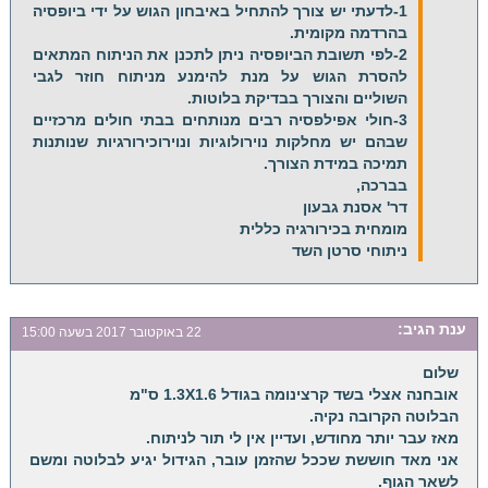
1-לדעתי יש צורך להתחיל באיבחון הגוש על ידי ביופסיה
בהרדמה מקומית.
2-לפי תשובת הביופסיה ניתן לתכנן את הניתוח המתאים
להסרת הגוש על מנת להימנע מניתוח חוזר לגבי
השוליים והצורך בבדיקת בלוטות.
3-חולי אפילפסיה רבים מנותחים בבתי חולים מרכזיים
שבהם יש מחלקות נוירולוגיות ונוירוכירורגיות שנותנות
תמיכה במידת הצורך.
בברכה,
דר' אסנת גבעון
מומחית בכירורגיה כללית
ניתוחי סרטן השד
ענת
הגיב:
22 באוקטובר 2017 בשעה 15:00
שלום
אובחנה אצלי בשד קרצינומה בגודל 1.3X1.6 ס"מ
הבלוטה הקרובה נקיה.
מאז עבר יותר מחודש, ועדיין אין לי תור לניתוח.
אני מאד חוששת שככל שהזמן עובר, הגידול יגיע לבלוטה ומשם
לשאר הגוף.