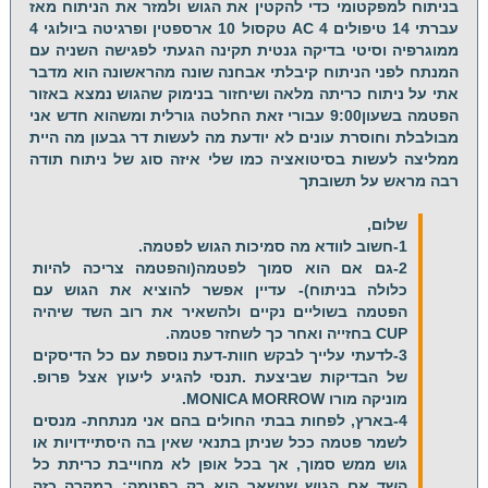
בניתוח למפקטומי כדי להקטין את הגוש ולמזר את הניתוח מאז
עברתי 14 טיפולים 4 AC טקסול 10 ארספטין ופרגיטה ביולוגי 4
ממוגרפיה וסיטי בדיקה גנטית תקינה הגעתי לפגישה השניה עם
המנתח לפני הניתוח קיבלתי אבחנה שונה מהראשונה הוא מדבר
אתי על ניתוח כריתה מלאה ושיחזור בנימוק שהגוש נמצא באזור
הפטמה בשעון9:00 עבורי זאת החלטה גורלית ומשהוא חדש אני
מבולבלת וחוסרת עונים לא יודעת מה לעשות דר גבעון מה היית
ממליצה לעשות בסיטואציה כמו שלי איזה סוג של ניתוח תודה
רבה מראש על תשובתך
שלום,
1-חשוב לוודא מה סמיכות הגוש לפטמה.
2-גם אם הוא סמוך לפטמה(והפטמה צריכה להיות
כלולה בניתוח)- עדיין אפשר להוציא את הגוש עם
הפטמה בשוליים נקיים ולהשאיר את רוב השד שיהיה
CUP בחזייה ואחר כך לשחזר פטמה.
3-לדעתי עלייך לבקש חוות-דעת נוספת עם כל הדיסקים
של הבדיקות שביצעת .תנסי להגיע ליעוץ אצל פרופ.
מוניקה מורו MONICA MORROW.
4-בארץ, לפחות בבתי החולים בהם אני מנתחת- מנסים
לשמר פטמה ככל שניתן בתנאי שאין בה היסתיידויות או
גוש ממש סמוך, אך בכל אופן לא מחוייבת כריתת כל
השד אם הגוש שנשאר הוא רק בפטמה: במקרה כזה