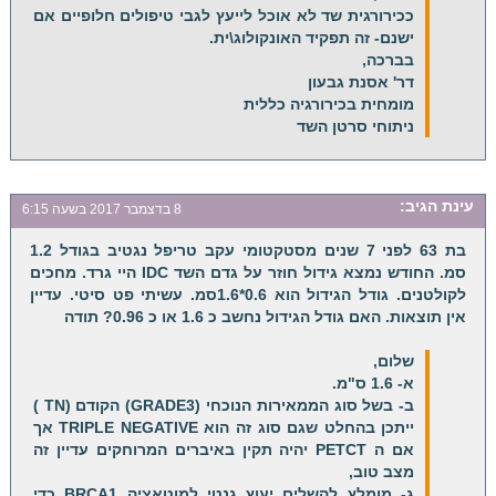
ככירורגית שד לא אוכל לייעץ לגבי טיפולים חלופיים אם
ישנם- זה תפקיד האונקולוג\ית.
בברכה,
דר' אסנת גבעון
מומחית בכירורגיה כללית
ניתוחי סרטן השד
עינת
הגיב:
8 בדצמבר 2017 בשעה 6:15
בת 63 לפני 7 שנים מסטקטומי עקב טריפל נגטיב בגודל 1.2
סמ. החודש נמצא גידול חוזר על גדם השד IDC היי גרד. מחכים
לקולטנים. גודל הגידול הוא 0.6*1.6סמ. עשיתי פט סיטי. עדיין
אין תוצאות. האם גודל הגידול נחשב כ 1.6 או כ 0.96? תודה
שלום,
א- 1.6 ס"מ.
ב- בשל סוג הממאירות הנוכחי (GRADE3) הקודם (TN )
ייתכן בהחלט שגם סוג זה הוא TRIPLE NEGATIVE אך
אם ה PETCT יהיה תקין באיברים המרוחקים עדיין זה
מצב טוב,
ג- מומלץ להשלים יעוץ גנטי למוטאציה BRCA1 כדי