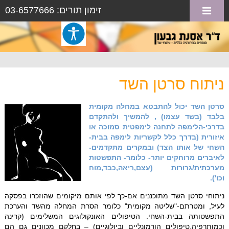
זימון תורים: 03-6577666
ניתוח סרטן השד
סרטן השד יכול להתבטא במחלה מקומית
בלבד (בשד עצמו) , להמשיך ולהתקדם
בדרכי-הלימפה לתחנה לימפטית סמוכה או
איזורית (בדרך כלל לקשריות לימפה בבית-
השחי של אותו הצד) ובמקרים מתקדמים-
לאיברים מרוחקים יותר- כלומר- התפשטות
מערכתית/גרורות (עצם,ריאה,כבד,מוח
וכו').
ניתוחי סרטן השד מתוכננים אם-כך לפי אותם מיקומים שהוזכרו בפסקה
לעיל, ומטרתם-"שליטה מקומית" כלומר הסרת המחלה מהשד והערכת
התפשטותה בבית-השחי. הטיפולים האונקולוגים המשלימים (קרינה
וכמותרפיה,טיפולים הורמונליים וביולוגיים) – בחלקם מכוונים גם הם