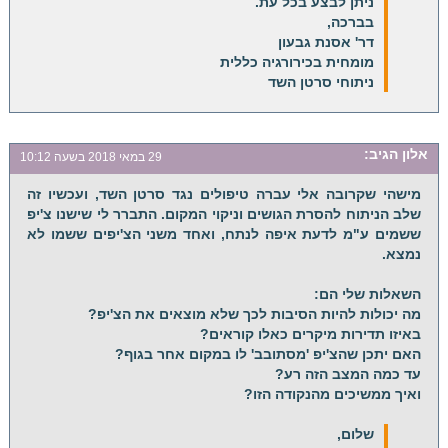
ניתן לבצע בכל עת.
בברכה,
דר' אסנת גבעון
מומחית בכירורגיה כללית
ניתוחי סרטן השד
אלון
הגיב:
29 במאי 2018 בשעה 10:12
מישהי שקרובה אלי עברה טיפולים נגד סרטן השד, ועכשיו זה
שלב הניתוח להסרת הגושים וניקוי המקום. התברר לי שישנו צ'יפ
ששמים ע"מ לדעת איפה לנתח, ואחד משני הצ'יפים ששמו לא
נמצא.
השאלות שלי הם:
מה יכולות להיות הסיבות לכך שלא מוצאים את הצ'יפ?
באיזו תדירות מיקרים כאלו קוראים?
האם יתכן שהצ'יפ 'מסתובב' לו במקום אחר בגוף?
עד כמה המצב הזה רע?
ואיך ממשיכים מהנקודה הזו?
שלום,