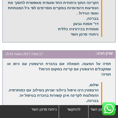
הקרינה התוך-ניתוחית החד-פעמית מאפשרת לחסוך את
הנסיעות היומיומיות במקרים מסויימים לפי גיל המנותחת
ואופי הגידול .
בברכה,
דר' אסנת גבעון
מומחית בכירורגיה כללית
ניתוחי סרטן השד
שרון
הגיב:
17 במרץ 2017 בשעה 15:41
תודה על המענה. השאלה אם בהכרח הרצפטין עם כימו או
שמקבלים הרצפטין עם קרינה במקום הכימו?
תודה!
שלום,
הרצפטין הינו טיפול ביולוגי שניתן בשילוב עם כמותרפיה.
ההמלצות לקרינה אינן קשורות בהכרח בטיפול זה.
בברכה,
דר' אסנת גבעון
אבחון סרטן השד
להתקשר
ניתוח סרטן השד
מומחית בכירורגיה כללית
ניתוחי סרטן השד