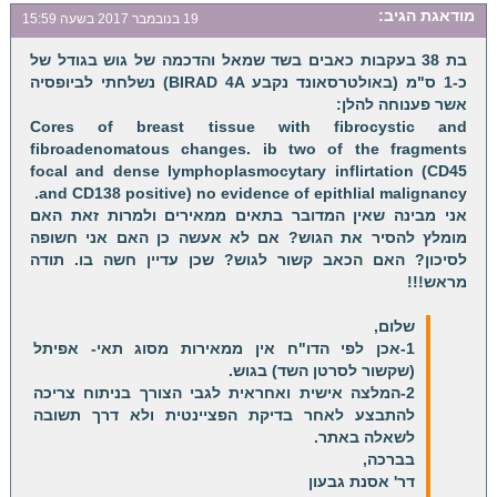
מודאגת
הגיב:
19 בנובמבר 2017 בשעה 15:59
בת 38 בעקבות כאבים בשד שמאל והדכמה של גוש בגודל של
כ-1 ס"מ (באולטרסאונד נקבע BIRAD 4A) נשלחתי לביופסיה
אשר פענוחה להלן:
Cores of breast tissue with fibrocystic and
fibroadenomatous changes. ib two of the fragments
focal and dense lymphoplasmocytary inflirtation (CD45
and CD138 positive) no evidence of epithlial malignancy.
אני מבינה שאין המדובר בתאים ממאירים ולמרות זאת האם
מומלץ להסיר את הגוש? אם לא אעשה כן האם אני חשופה
לסיכון? האם הכאב קשור לגוש? שכן עדיין חשה בו. תודה
מראש!!!
שלום,
1-אכן לפי הדו"ח אין ממאירות מסוג תאי- אפיתל
(שקשור לסרטן השד) בגוש.
2-המלצה אישית ואחראית לגבי הצורך בניתוח צריכה
להתבצע לאחר בדיקת הפציינטית ולא דרך תשובה
לשאלה באתר.
בברכה,
דר' אסנת גבעון