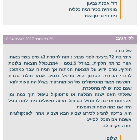
דר' אסנת גבעון
מומחית בכירורגיה כללית
ניתוחי סרטן השד
ללי
הגיב:
29 בדצמבר 2017 בשעה 0:34
שלום רב.
אימי בת 72 ביצעה לפני שבוע ניתוח להסרת 3גושים בשד באותו
אזור כריתה חלקית. בגודל 1.5סמ ו 4ממ.כולל הוצאת בלוטת
הזקיף. טרם ידוע על תוצאות הניתוח אך הניתוח עבר כמתוכנן
לדברי הכירוג. הסרטן הוא טריפל נגטיב אמא חולת סכרת
וחוששת מאוד מהטיפולים של הכימותרפיה בגלל התופעות לוואי
שגם ככה יש לה מהסכרת.
שאלתי האם ישנה המלצה או פרוטוקול טיפול תוך כמה זמן
מהניתוח צריכה להתחיל בטיפול. ואיזה טיפולים ניתן לתת בגיל
הזה אם כמה שפחות תופעות.
היא צריכה להגיע לכירוג שבוע הבא ושבוע אחרי לאונקולוגיה.
אשמח אם תוכלי לסייע
תודה מקרב לב.
שלום,