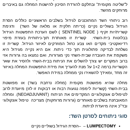
ל"שליטה מקומית" ובחלקם להורדת הסיכון להישנות המחלה גם באיברים
מרוחקים מהשד.
רוב ניתוחי השד המתוכננים לגידול בשלבים הראשוניים כוללים הסרת
הגידול בשוליים נקיים (כריתה חלקית או מלאה של השד) ודגימת
קשרית/יות זקיף ( SENTINEL NODE ) לשם הערכת התפשטות הגידול
בבלוטות בית-השחי. קשרית זו מאותרת תוך-ניתוחית בעזרת מיפוי
רדיואקטיבי מקדים ו/או צבע כחול המוזרקים לאיזור הגידול. קשרית זו
נשלחת לבדיקה פתולוגית תוך כדי ניתוח. אם היא נקייה מגידול היא
משקפת את העובדה שבית-השחי נקי מגרורות, ואם נמצאו בה גרורות אזי
ברוב המקרים יש צורך להשלים את הניתוח בבית-השחי ולהסיר את שאר
הקשריות ברמה 1+2 על מנת להעריך את מידת התפשטות המחלה באיזור
זה מחד ,ומאידך להשאירו נקי ממחלה במידת האפשר.
מחלה שהיא מפושטת מקומית (מחלה נרחבת בשד) או מפושטת
בבית-השחי (קשריות לימפה נגועות רבות או דבוקות זו לזו) מיועדת לרוב
לטיפולים אונקולוגיים המקדימים את הניתוח (NEOADJUVANT). ומחלה
המאובחנת בשלבים מאוחרים (גרורות מרוחקות) מצריכה טיפול אונקולוגי
ובד"כ אינה מיועדת לניתוח.
סוגי ניתוחים לסרטן השד:
LUMPECTOMY
– –הסרת הגידול בשוליים נקיים