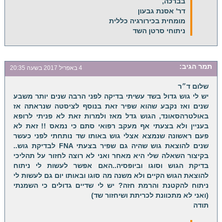
בברכה,
דר' אסנת גבעון
מומחית בכירורגיה כללית
ניתוחי סרטן השד
תמר
הגיב:
4 באפריל 2017 בשעה 20:35
שלום ד״ר
יש לי גוש גדול בשד עשיתי בדיקה לפני הרבה שנים יותר משבע
שנים ואז נקבע שהוא שפיר זאת בנוסף לציסטה שנראתה אז
באולטרהסאונד, הגוש גדל מאז ולמרות זאת לא פניתי לרופא
בעניין ולא בצעתי אף מעקב רפואי סתם כי נמאס !! זאת לא
פעם ראשונה שנמצא אצלי גוש באותו שד נותחתי לפני כעשר
שנים להוצאת גוש שהיה גם שפיר בצעתי FNA לבדיקת גוש..
בקיצור השאלה שלי היא מאחר ואני לא רוצה לחזור על תהליכי
בדיקת הגוש וסוגו וביופסיה..האם אפשר לעשות לי ניתוח
להוצאת הגוש הקיים ולא משנה מה סוגו ובאותו יום גם לעשות לי
ניתוח להקטנת והרמת חזה? יש לי שדיים גדולים כי השמנתי
(ואני לא מתכוונת לכריתת ושיחזור שד)
תודה