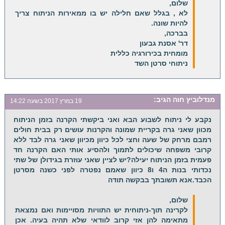
שלום,
לא , בגלל שאם חלילה יש בו ממאירות הניתוח צריך
להיות שונה.
בברכה,
דר' אסנת גבעון
מומחית בכירורגיה כללית
ניתוחי סרטן השד
מנדלוביץ חוה
הגיב:
19 במרץ 2017 בשעה 14:22
נקבע לי ניתוח לשבוע הבא ואני ביקשתי הקרנה בזמן הניתוח
מכוון שאני גרה בקריית שמונה והקרנות עושים רק בבית חולים
רמבם מרחק של שעה וחצי לכל כיוון מכיוון שאני גרה לבד ללא
קרובי משפחה שיכולים לתמוך ולהסיע אותי האם הקרנה חד
פעמית בזמן הניתוח יעילה?יש לציין שאני עוזרת בגידולן של שתי
נכדותי בנות ה4 ו8 כיוון שאמם נפטרה לפני כשנה מסרטן
הכבד.אנא תשובתך בבקשה תודה
שלום,
לקרינה תוך-ניתוחית יש התוויות מסויימות ואם נמצאת
מתאימה להן אזי קרוב לוודאי שלא תהיה בעיה. אכן