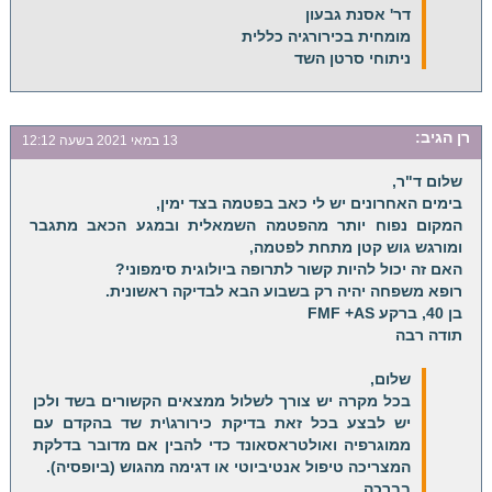
דר' אסנת גבעון
מומחית בכירורגיה כללית
ניתוחי סרטן השד
רן
הגיב:
13 במאי 2021 בשעה 12:12
שלום ד"ר,
בימים האחרונים יש לי כאב בפטמה בצד ימין,
המקום נפוח יותר מהפטמה השמאלית ובמגע הכאב מתגבר
ומורגש גוש קטן מתחת לפטמה,
האם זה יכול להיות קשור לתרופה ביולוגית סימפוני?
רופא משפחה יהיה רק בשבוע הבא לבדיקה ראשונית.
בן 40, ברקע FMF +AS
תודה רבה
שלום,
בכל מקרה יש צורך לשלול ממצאים הקשורים בשד ולכן
יש לבצע בכל זאת בדיקת כירורג\ית שד בהקדם עם
ממוגרפיה ואולטראסאונד כדי להבין אם מדובר בדלקת
המצריכה טיפול אנטיביוטי או דגימה מהגוש (ביופסיה).
בברכה,