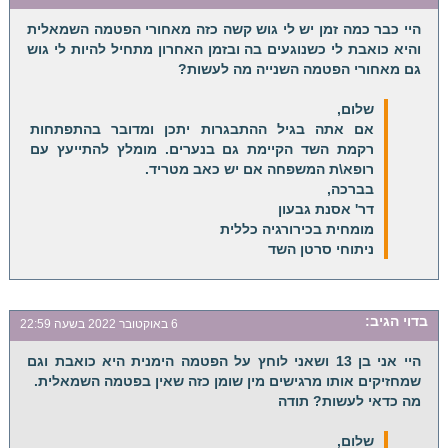
היי כבר כמה זמן יש לי גוש קשה כזה מאחורי הפטמה השמאלית
והיא כואבת לי כשנוגעים בה ובזמן האחרון מתחיל להיות לי גוש
גם מאחורי הפטמה השנייה מה לעשות?
שלום,
אם אתה בגיל ההתבגרות יתכן ומדובר בהתפתחות
רקמת השד הקיימת גם בנערים. מומלץ להתייעץ עם
רופא\ת המשפחה אם יש כאב מטריד.
בברכה,
דר' אסנת גבעון
מומחית בכירורגיה כללית
ניתוחי סרטן השד
בדוי
הגיב:
6 באוקטובר 2022 בשעה 22:59
היי אני בן 13 ושאני לוחץ על הפטמה הימנית היא כואבת וגם
שמחזיקים אותו מרגישים מין שומן כזה שאין בפטמה השמאלית.
מה כדאי לעשות? תודה
שלום,