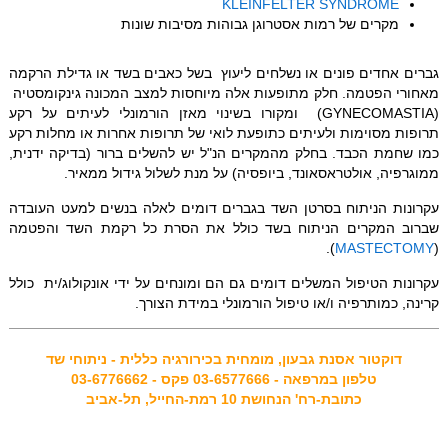
KLEINFELTER SYNDROME
מקרים של רמות אסטרוגן גבוהות מסיבות שונות
גברים אחדים פונים או נשלחים ליעוץ בשל כאבים בשד או גדילת הרקמה
מאחורי הפטמה. חלק מתופעות אלה מיוחסות למצב המכונה גינקומסטיה
(GYNECOMASTIA) ומקורו בשינוי מאזן הורמונלי לעיתים על רקע
תרופות מסוימות ולעיתים כתופעת לואי של תרופות אחרות או מחלות רקע
כמו שחמת הכבד. בחלק מהמקרים הנ"ל יש להשלים ברור (בדיקה ידנית,
ממוגרפיה, אולטראסאונד, ביופסיה) על מנת לשלול גידול ממאיר.
עקרונות הניתוח בסרטן השד בגברים דומים לאלה בנשים למעט העובדה
שברוב המקרים הניתוח בשד כולל את הסרת כל רקמת השד והפטמה
).
MASTECTOMY
(
עקרונות הטיפול המשלים דומים גם הם ומונחים על ידי אונקולוג/ית כולל
קרינה, כמותרפיה ו/או טיפול הורמונלי במידת הצורך.
דוקטור אסנת גבעון, מומחית בכירורגיה כללית - ניתוחי שד
טלפון במרפאה - 03-6577666 פקס - 03-6776662
כתובת-רח' הנחושת 10 רמת-החייל, תל-אביב