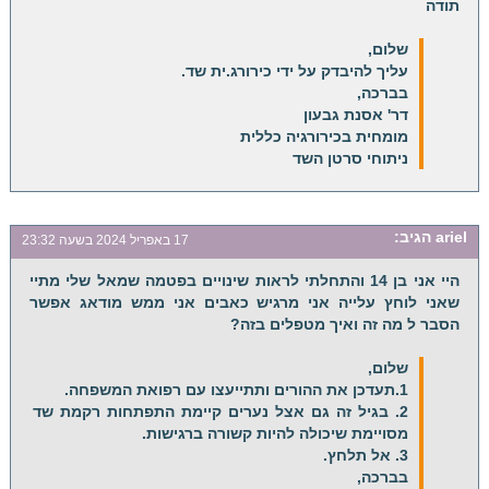
תודה
שלום,
עליך להיבדק על ידי כירורג.ית שד.
בברכה,
דר' אסנת גבעון
מומחית בכירורגיה כללית
ניתוחי סרטן השד
ariel
הגיב:
17 באפריל 2024 בשעה 23:32
היי אני בן 14 והתחלתי לראות שינויים בפטמה שמאל שלי מתיי
שאני לוחץ עלייה אני מרגיש כאבים אני ממש מודאג אפשר
הסבר ל מה זה ואיך מטפלים בזה?
שלום,
1.תעדכן את ההורים ותתייעצו עם רפואת המשפחה.
2. בגיל זה גם אצל נערים קיימת התפתחות רקמת שד
מסויימת שיכולה להיות קשורה ברגישות.
3. אל תלחץ.
בברכה,