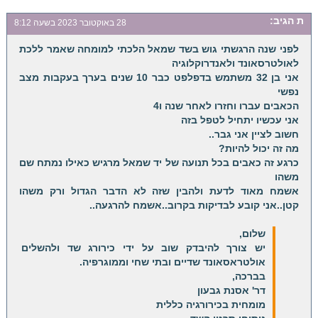
ת
הגיב:
28 באוקטובר 2023 בשעה 8:12
לפני שנה הרגשתי גוש בשד שמאל הלכתי למומחה שאמר ללכת
לאולטרסאונד ולאנדרוקלוגיה
אני בן 32 משתמש בדפלפט כבר 10 שנים בערך בעקבות מצב
נפשי
הכאבים עברו וחזרו לאחר שנה ו4
אני עכשיו יתחיל לטפל בזה
חשוב לציין אני גבר..
מה זה יכול להיות?
כרגע זה כאבים בכל תנועה של יד שמאל מרגיש כאילו נמתח שם
משהו
אשמח מאוד לדעת ולהבין שזה לא הדבר הגדול ורק משהו
קטן..אני קובע לבדיקות בקרוב..אשמח להרגעה..
שלום,
יש צורך להיבדק שוב על ידי כירורג שד ולהשלים
אולטראסאונד שדיים ובתי שחי וממוגרפיה.
בברכה,
דר' אסנת גבעון
מומחית בכירורגיה כללית