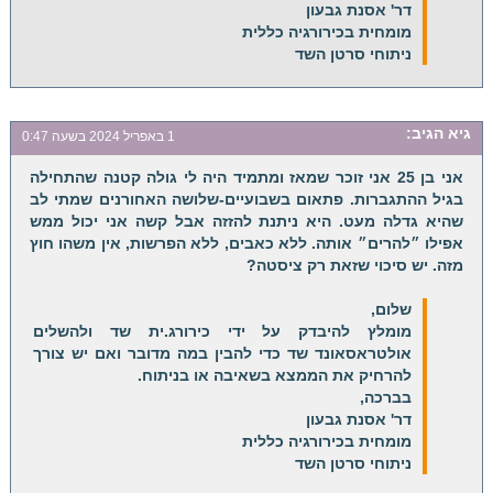
דר' אסנת גבעון
מומחית בכירורגיה כללית
ניתוחי סרטן השד
גיא
הגיב:
1 באפריל 2024 בשעה 0:47
אני בן 25 אני זוכר שמאז ומתמיד היה לי גולה קטנה שהתחילה
בגיל ההתגברות. פתאום בשבועיים-שלושה האחורנים שמתי לב
שהיא גדלה מעט. היא ניתנת להזזה אבל קשה אני יכול ממש
אפילו ״להרים״ אותה. ללא כאבים, ללא הפרשות, אין משהו חוץ
מזה. יש סיכוי שזאת רק ציסטה?
שלום,
מומלץ להיבדק על ידי כירורג.ית שד ולהשלים
אולטראסאונד שד כדי להבין במה מדובר ואם יש צורך
להרחיק את הממצא בשאיבה או בניתוח.
בברכה,
דר' אסנת גבעון
מומחית בכירורגיה כללית
ניתוחי סרטן השד