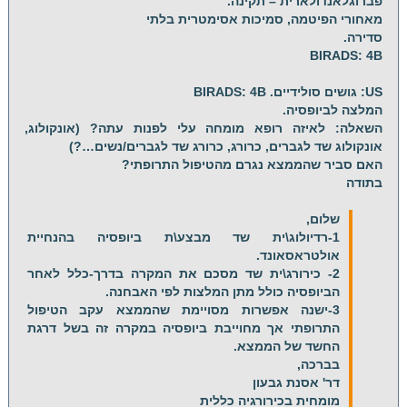
פברוגלאנדולארית – תקינה.
מאחורי הפיטמה, סמיכות אסימטרית בלתי
סדירה.
BIRADS: 4B
US: גושים סולידיים. BIRADS: 4B
המלצה לביופסיה.
השאלה: לאיזה רופא מומחה עלי לפנות עתה? (אונקולוג,
אונקולוג שד לגברים, כרורג, כרורג שד לגברים/נשים…?)
האם סביר שהממצא נגרם מהטיפול התרופתי?
בתודה
שלום,
1-רדיולוג\ית שד מבצע\ת ביופסיה בהנחיית
אולטראסאונד.
2- כירורג\ית שד מסכם את המקרה בדרך-כלל לאחר
הביופסיה כולל מתן המלצות לפי האבחנה.
3-ישנה אפשרות מסויימת שהממצא עקב הטיפול
התרופתי אך מחוייבת ביופסיה במקרה זה בשל דרגת
החשד של הממצא.
בברכה,
דר' אסנת גבעון
מומחית בכירורגיה כללית