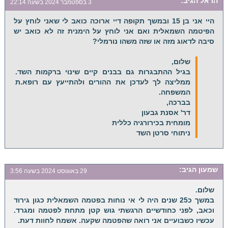
הראל
הגיב:
3 בספטמבר 2024 בשעה 22:14
היי אני בן 15 ובמשך תקופה דיי ארוכה כואב לי שאני לוחץ על
הפיטמה השמאלית ואם אני לוחץ על הימנית זה לא כואב יש
סיבה לדאוג מזה או שזה משהו נורמלי?
שלום,
בגיל ההתבגרות גם בבנים קיים שינוי ברקמות השד.
ממליצה לך לעדכן את ההורים ולהתייעץ עם רופא.ת
המשפחה.
בברכה,
דר' אסנת גבעון
מומחית בכירורגיה כללית
ניתוחי סרטן השד
שמעון
הגיב:
29 באוגוסט 2024 בשעה 3:56
שלום.
במשך כ25 שנים היה לי אי נוחות בפטמה השמאלית כגון גירוד
וכאב, לפני כחודשיים הרגשתי גוש קטן מתחת לפטמה ומגרד.
עכשיו כשבועיים אני רואה שהפטמה שקעה. אשמח לחוות דעת.