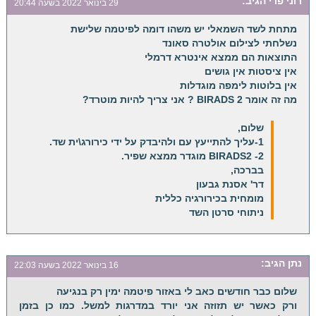
רוני פרי
הגיב:
29 בינואר 2022 בשעה 20:44
מתחת לשד השמאלי יש משהו דומה לפיטמה שלישת
נשלחתי לצילום אולטרה סאונד
התוצאות הם ממצא אינטרא דרמלי
אין ציסטות אין גושים
אין בלוטות לימפה מוגדלות
מה זה אומר BIRADS 2 ? אני צריך להיות מוטרד?
שלום,
1-עליך להתייעץ עם ולהיבדק על ידי כירורג\ית שד.
2- BIRADS2 מוגדר ממצא שפיר.
בברכה,
דר' אסנת גבעון
מומחית בכירורגיה כללית
ניתוחי סרטן השד
נתן
הגיב:
16 בינואר 2022 בשעה 22:03
שלום כבר חודשים כאב לי באזור פיטמה ימין רק בנגיעה
ורק כאשר יש תזוזה אני יורד במדרגות למשל. כמו כן בזמן