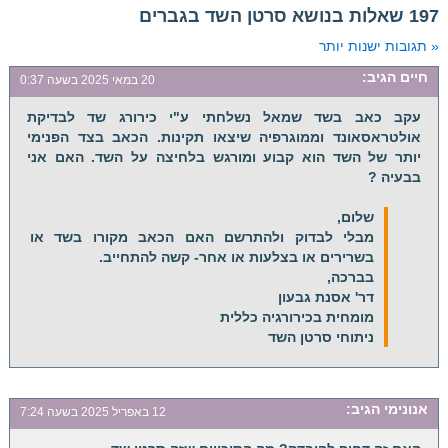
197 שאלות בנושא סרטן השד בגברים
« תגובות ישנות יותר
חיים
הגיב:
20 במאי 2025 בשעה 0:37
עקב כאב בשד שמאל נשלחתי ע"י כירורג שד לבדיקת
אולטראסאונד וממוגרפיה שיצאו תקינות. הכאב בצד הפנימי
יותר של השד הוא קבוע ומורגש בלחיצה על השד. האם אני
בבעיה ?
שלום,
מבלי לבדוק ולהתרשם האם הכאב מקורו בשד או
בשרירים או בצלעות או אחר- קשה להתחייב.
בברכה,
דר' אסנת גבעון
מומחית בכירורגיה כללית
ניתוחי סרטן השד
אנונימי
הגיב:
12 באפריל 2025 בשעה 7:24