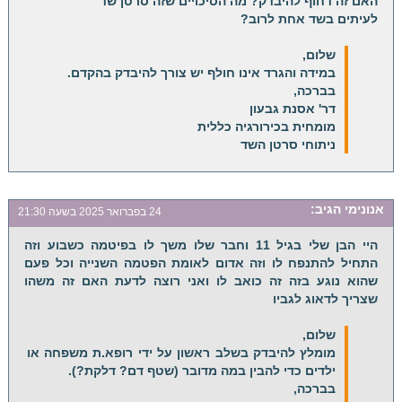
האם זה דחוף להיבדק? מה הסיכויים שזה סרטן שד
לעיתים בשד אחת לרוב?
שלום,
במידה והגרד אינו חולף יש צורך להיבדק בהקדם.
בברכה,
דר' אסנת גבעון
מומחית בכירורגיה כללית
ניתוחי סרטן השד
אנונימי
הגיב:
24 בפברואר 2025 בשעה 21:30
היי הבן שלי בגיל 11 וחבר שלו משך לו בפיטמה כשבוע וזה
התחיל להתנפח לו וזה אדום לאומת הפטמה השנייה וכל פעם
שהוא נוגע בזה זה כואב לו ואני רוצה לדעת האם זה משהו
שצריך לדאוג לגביו
שלום,
מומלץ להיבדק בשלב ראשון על ידי רופא.ת משפחה או
ילדים כדי להבין במה מדובר (שטף דם? דלקת?).
בברכה,