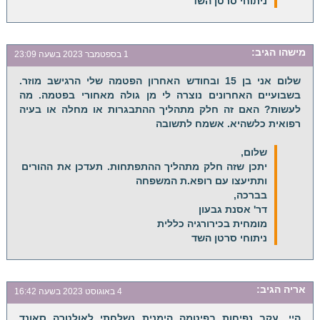
ניתוחי סרטן השד
מישהו
הגיב:
1 בספטמבר 2023 בשעה 23:09
שלום אני בן 15 ובחודש האחרון הפטמה שלי הרגישב מוזר.
בשבועיים האחרונים נוצרה לי מן גולה מאחורי בפטמה. מה
לעשות? האם זה חלק מתהליך ההתבגרות או מחלה או בעיה
רפואית כלשהיא. אשמח לתשובה
שלום,
יתכן שזה חלק מתהליך ההתפתחות. תעדכן את ההורים
ותתיעצו עם רופא.ת המשפחה
בברכה,
דר' אסנת גבעון
מומחית בכירורגיה כללית
ניתוחי סרטן השד
אריה
הגיב:
4 באוגוסט 2023 בשעה 16:42
היי…עקב נפיחות בפיטמה הימנית נשלחתי לאולטרה סאונד