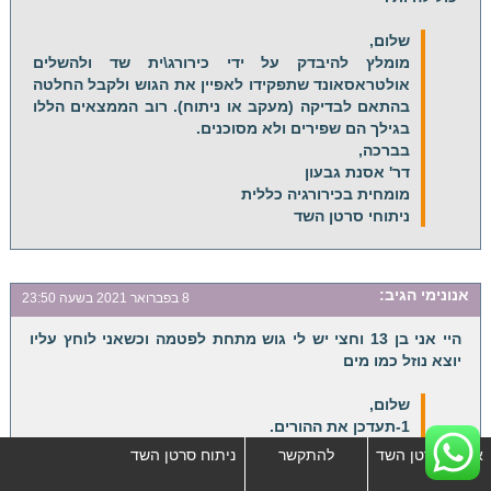
שלום,
מומלץ להיבדק על ידי כירורג\ית שד ולהשלים
אולטראסאונד שתפקידו לאפיין את הגוש ולקבל החלטה
בהתאם לבדיקה (מעקב או ניתוח). רוב הממצאים הללו
בגילך הם שפירים ולא מסוכנים.
בברכה,
דר' אסנת גבעון
מומחית בכירורגיה כללית
ניתוחי סרטן השד
אנונימי
הגיב:
8 בפברואר 2021 בשעה 23:50
היי אני בן 13 וחצי יש לי גוש מתחת לפטמה וכשאני לוחץ עליו
יוצא נוזל כמו מים
שלום,
1-תעדכן את ההורים.
2. תתייעצו עם רופא\ת המשפחה כי לא ברור לי במה
אבחון סרטן השד
להתקשר
ניתוח סרטן השד
מדובר.