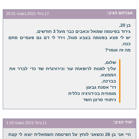
אברהם
הגיב:
17 ביולי 2021 בשעה 20:31
בן 20,
גירוד בפיטמה שמאל וכאבים כבר מעל 3 חודשים.
יש לי פצע בפטמה בצבע סגול, וירד לי דם גם פעמיים סתם
ככה.
מה זה אומר?
שלום,
עליך לפנות לרופא\ת עור וכירורג\ית שד כדי לברר את
הממצא.
בברכה,
דר' אסנת גבעון
מומחית בכירורגיה כללית
ניתוחי סרטן השד
יאיר
הגיב:
11 ביולי 2021 בשעה 1:18
היי אני בן 26 וכשאני לוחץ על הפיטמה השמאלית יוצא לי קצת