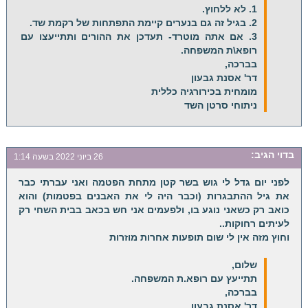
1. לא ללחוץ.
2. בגיל זה גם בנערים קיימת התפתחות של רקמת שד.
3. אם אתה מוטרד- תעדכן את ההורים ותתייעצו עם
רופא\ת המשפחה.
בברכה,
דר' אסנת גבעון
מומחית בכירורגיה כללית
ניתוחי סרטן השד
בדוי
הגיב:
26 ביוני 2022 בשעה 1:14
לפני יום גדל לי גוש בשר קטן מתחת הפטמה ואני עברתי כבר
את גיל ההתבגרות (וכבר היה לי את האבנים בפטמות) והוא
כואב רק כשאני נוגע בו, ולפעמים אני חש בכאב בבית השחי רק
לעיתים רחוקות..
וחוץ מזה אין לי שום תופעות אחרות מוזרות
שלום,
תתייעץ עם רופא.ת המשפחה.
בברכה,
דר' אסנת גבעון