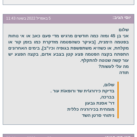
יוסי
הגיב:
5 באפריל 2022 בשעה 11:43
שלום
אני בן 45 ומזה כמה חודשים מרגיש מדי פעם כאב או אי נוחות
בפטמה הימנית, [בעיקר כשהפטמה מזדקרת כמו בזמן קור או
מקלחת, או כשהיא משתפשפת בגופיה וכיו"ב], בימים האחרונים
התפתח בקצה הפטמה פצע קטן בצבע אדום, בקצה הפצע יש
עור קשה שנוטה להתקלף.
מה עלי לעשות?
תודה
שלום,
בדיקת כירורג\ית שד ורופא\ת עור .
בברכה,
דר' אסנת גבעון
מומחית בכירורגיה כללית
ניתוחי סרטן השד