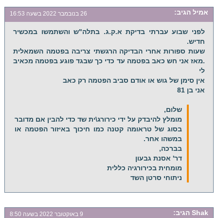
אמיל
הגיב:
26 בנובמבר 2022 בשעה 16:53
לפני שבוע עברתי בדיקת א.ק.ג. בתלה"ש והשתמשו במכשיר
חדיש.
שעות ספורות אחרי הבדיקה הרגשתי צריבה בפטמה השמאלית
.מאז אני חש כאב בפטמה עד כדי כך שבגד פוגע בפטמה מכאיב
לי
אין סימן של גוש או אודם סביב הפטמה רק כאב
אני בן 81
שלום,
מומלץ להיבדק על ידי כירורג\ית שד כדי להבין אם מדובר
בסוג של טראומה קטנה כמו חיכוך באיזור הפטמה או
במשהו אחר.
בברכה,
דר' אסנת גבעון
מומחית בכירורגיה כללית
ניתוחי סרטן השד
Shak
הגיב:
9 באוקטובר 2022 בשעה 8:50