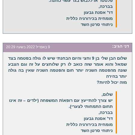
פלסטר או ללבוש בגד עשוי כותנה.
בברכה,
דר' אסנת גבעון
מומחית בכירורגיה כללית
ניתוחי סרטן השד
דני
הגיב:
9 באפריל 2022 בשעה 20:29
שלום הבן שלי בן 9 וחצי והיום הבחנתי שיש לו גולה בפטמה בצד
שמאל והוא אומר שזה כואב לו רק שלוחצים על זה וגם הצבע
שונה מהפטמה השניה יותר חום והפטמה השניה שאין בה גולה
יותר בהירה
מזה יכול להיות?
שלום,
יש צורך להתייעץ עם רופא\ת המשפחה (ילדים – זה אינו
תחום התמחותי לצערי).
בברכה,
דר' אסנת גבעון
מומחית בכירורגיה כללית
ניתוחי סרטן השד