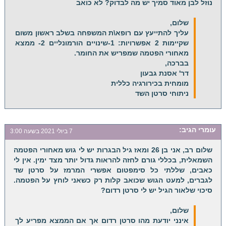
נוזל לבן מאוד סמיך יש מה לבדוק? לא כואב
שלום,
עליך להתייעץ עם רופא\ת המשפחה בשלב ראשון משום
שקיימות 2 אפשרויות: 1-שינויים הורמונליים 2- ממצא
מאחורי הפטמה שמפריש את החומר.
בברכה,
דר' אסנת גבעון
מומחית בכירורגיה כללית
ניתוחי סרטן השד
עומרי
הגיב:
7 ביולי 2021 בשעה 3:00
שלום רב, אני בן 26 ומאז גיל הבגרות יש לי גוש מאחורי הפטמה
השמאלית, בכללי גורם לחזה להראות גדול יותר מצד ימין. אין לי
כאבים, שללתי כל סימפטום אפשרי המרמז על סרטן שד
לגברים, למעט הגוש שכואב קלות רק כשאני לוחץ על הפטמה.
סיכוי שלאור הגיל יש לי סרטן רדום?
שלום,
אינני יודעת מהו סרטן רדום אך אם הממצא מפריע לך