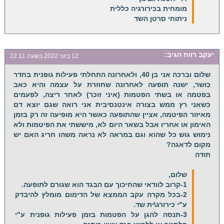
מומחית בכירורגיה כללית
ניתוחי סרטן השד
יעקב רווח
הגיב:
12 ביוני 2022 בשעה 22:11
שלום וברכה אני בן 40, ולאחרונה התחלתי פעילות גופנית בחדר
כושר, ישנה תופעה לאחרונה שחוזרת על עצמה והיא כאב
בפטמה או בשתי הפטמות (איני זוכר) לאחר ריצה, לפעמים
כשאני רץ ממש בצורה אינטנסיבית אני רואה שגם יוצא דם
מאיזור הפיטמה, אציין שהתופעה כאשר היא מופיעה זה רק בזמן
האימון או אחריו אבל בשאר היום לא, מיששתי את הפיטמות ולא
נימוש גוש כל שהוא וגם במראה לא נראה משהו חריג האם יש
מקום לדאגה?
תודה
שלום,
1-קרוב לוודאי שהחיכוך עם הבגד הוא שגורם לתופעה.
2-בכל מקרה עקב הממצא של הדימום מומלץ להיבדק
ע"י כירורג\ית שד.
3-תנסה להגן על הפטמות בזמן פעילות גופנית ע"י