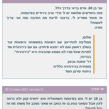
אני בן 60, אדם בראי בדרך כלל.
מזה כחודשים שלושה יש לי מידי ערב גירודים בפיטמות.
זה מאוד מפריע לי. ברצוני לדעת מה הסיבה ומה אני צריך
לעשות?
תודה.
שלום,
ממליצה להתייעץ עם רופא\ת במשפחה ורופא\ת עור
בשלב ראשון ואם לא יימצא פיתרון- גם עם כירורג\ית שד
למרות שעל-פניו לא נשמע שהבעיה היא "כירורגית".
בברכה,
דר' אסנת גבעון
מומחית בכירורגיה כללית
ניתוחי סרטן השד
יוני
הגיב:
21 בפברואר 2021 בשעה 20:13
בן 18 יש לי גוש בפיטמה השמאלית הוא יחסית קטן ולא נראה
לעין אבל כשאני נוגע בו זה כואב או שאני נשכב על משהו מה זה
יכול להיות?