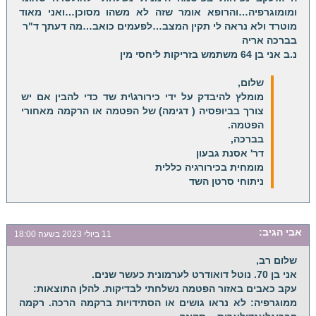
ומומוגרפיה…והרופא אומר שזה לא משהו מסוכן…ואני מאוד
מוטרד ולא נראה לי תקין המצב…לפעמים כואב…מה דעתך ד"ר
בברכה אריה
נ.ב אני בן 64 משתמש בזריקות ליחסי מין
שלום,
מומלץ להיבדק על ידי כירורג\ית שד כדי להבין אם יש
צורך בביופסיה ( דגימה) של הפטמה או הרקמה מאחורי
הפטמה.
בברכה,
דר' אסנת גבעון
מומחית בכירורגיה כללית
ניתוחי סרטן השד
אבי
הגיב:
11 ביולי 2023 בשעה 18:00
שלום רב,
אני בן 70. נוטל דואודרט לערמונית כעשר שנים.
עקב כאבים באזור הפטמה נשלחתי לבדיקות. להלן התוצאות:
ממוגרפיה: לא נראו גושים או הסתידויות ברקמה הרכה. רקמה